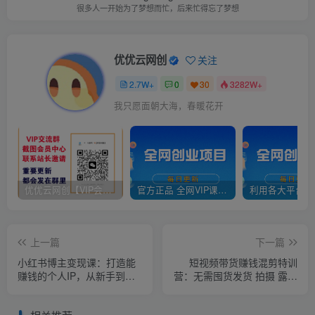
很多人一开始为了梦想而忙，后来忙得忘了梦想
优优云网创
关注
2.7W+
0
30
3282W+
我只愿面朝大海，春暖花开
优优云网创【VIP会员专属交流群】
官方正品 全网VIP课程 无损下载~
上一篇
下一篇
小红书博主变现课：打造能
短视频带货赚钱混剪特训
赚钱的个人IP，从新手到月
营：无需囤货发货 拍摄 露脸
入10000+(9节课)
直播，4大平台可操作