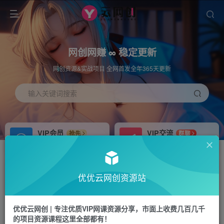
网创网赚 ∞ 稳定更新
网创资源&实战项目 全网首发全年365天更新
输入关键词搜索
VIP会员
VIP交流
抢先
群聊
免费下载全站资源
研究探讨更多创业项目路子。
APP下载
站长加盟
GO
推荐
优优云网创资源站
站长V：hu91275
搭建同款网站，自己当老板
首页
冒泡网
正文
优优云网创 | 专注优质VIP网课资源分享，市面上收费几百几千
的项目资源课程这里全部都有！