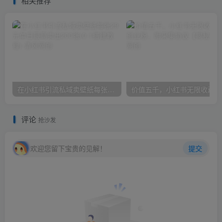
相关推荐
在小红书引流私域卖壁纸每张29元单日最高卖出200张(0-1搭建教程)
价
评论
抢沙发
欢迎您留下宝贵的见解！
提交