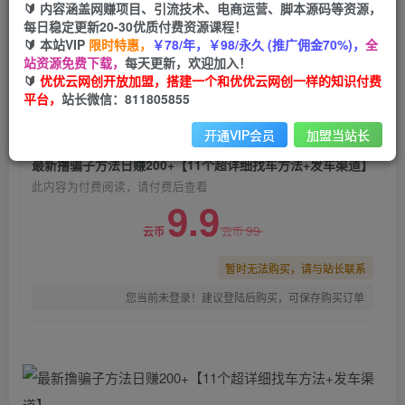
🔰 内容涵盖网赚项目、引流技术、电商运营、脚本源码等资源，
最新撸骗子方法日赚200+【11个超详细找车方法
每日稳定更新20-30优质付费资源课程！
+发车渠道】
🔰 本站VIP
限时特惠，
￥78/年，￥98/永久 (推广佣金70%)，
全
站资源免费下载，
每天更新，欢迎加入！
优优云网创
关注
私信
🔰
优优云网创开放加盟，搭建一个和优优云网创一样的知识付费
2年前发布
平台，
站长微信：811805855
0
1100
88
开通VIP会员
加盟当站长
付费阅读
最新撸骗子方法日赚200+【11个超详细找车方法+发车渠道】
此内容为付费阅读，请付费后查看
9.9
99
云币
云币
暂时无法购买，请与站长联系
您当前未登录！建议登陆后购买，可保存购买订单