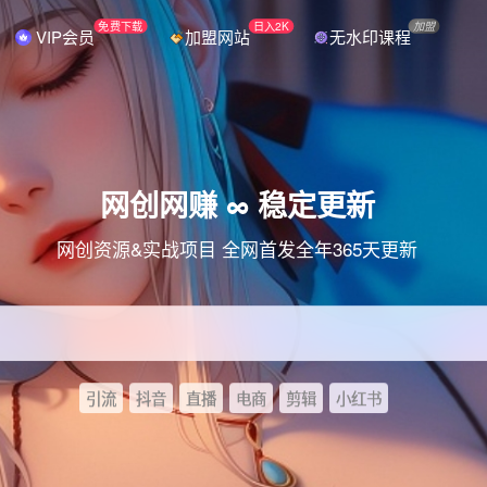
免费下载
日入2K
加盟
VIP会员
加盟网站
无水印课程
网创网赚 ∞ 稳定更新
网创资源&实战项目 全网首发全年365天更新
引流
抖音
直播
电商
剪辑
小红书