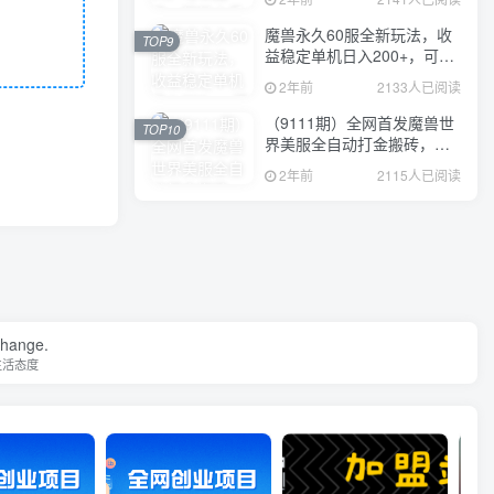
魔兽永久60服全新玩法，收
TOP9
益稳定单机日入200+，可以
多开矩阵操作。
2年前
2133人已阅读
（9111期）全网首发魔兽世
TOP10
界美服全自动打金搬砖，日
入1000+，简单好操作，保
2年前
2115人已阅读
姆级教学
 change.
生活态度