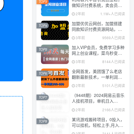
TOP3
做知识付费系统，卖会员，
卖课程，实现日入几百几千
2年前
1.1W+人已阅读
加盟优优云网创，加盟搭建
TOP4
同款知识付费资源网站，实
现长期稳定被动收入~
3年前
9569人已阅读
加入VIP会员，免费学习多种
TOP5
网上创业课程，菜鸟秒变大
神！
3年前
8144人已阅读
全网首发，美团饿了么老店
TOP6
翻新最新技术，一单利润
300-600
2年前
5101人已阅读
（9448期）2024网易云音乐
TOP7
人挂机项目，单机日入
150+，无脑月入5000+
2年前
2166人已阅读
某讯游戏搬砖项目，0投入，
TOP8
可以挂机，轻松上手,月入
3000+上不封顶
2年前
2141人已阅读