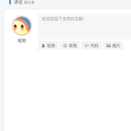
评论
抢沙发
昵称
昵称
表情
代码
图片