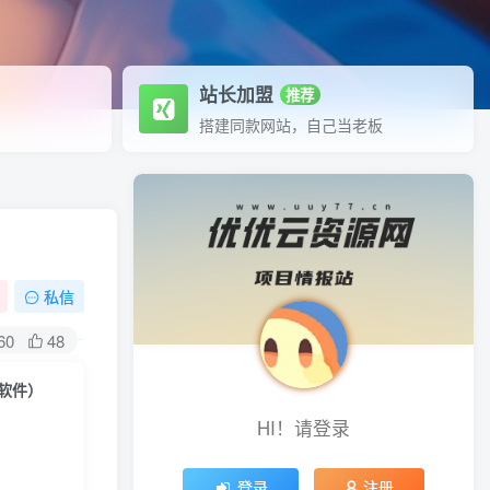
站长加盟
推荐
搭建同款网站，自己当老板
私信
60
48
+软件）
HI！请登录
登录
注册