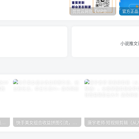
优优云网创【VIP会员专属交流群】
小说推文
在小红书引流私域卖壁纸每张29元单日最高卖出200张(0-1搭建教程)
快手美女组合收益拼图引流，创业粉玩法，单日引流50+