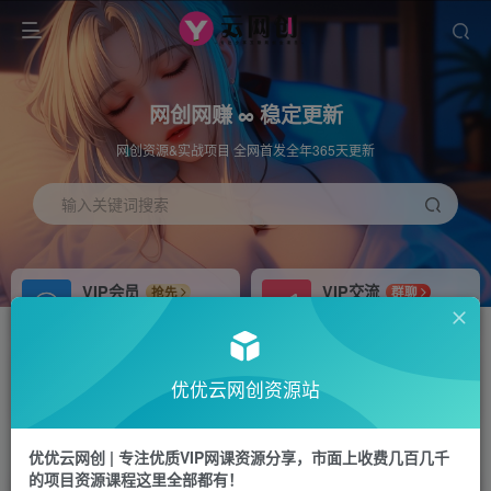
网创网赚 ∞ 稳定更新
网创资源&实战项目 全网首发全年365天更新
输入关键词搜索
VIP会员
VIP交流
抢先
群聊
免费下载全站资源
研究探讨更多创业项目路子。
APP下载
站长加盟
GO
推荐
优优云网创资源站
站长V：hu91275
搭建同款网站，自己当老板
首页
中创网
正文
优优云网创 | 专注优质VIP网课资源分享，市面上收费几百几千
的项目资源课程这里全部都有！