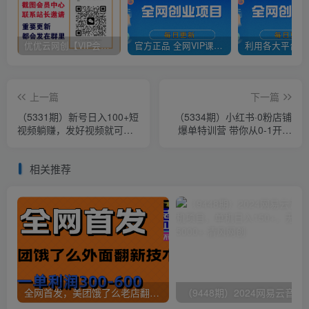
优优云网创【VIP会员专属交流群】
官方正品 全网VIP课程 无损下载~
上一篇
下一篇
（5331期）新号日入100+短
（5334期）小红书·0粉店铺
视频躺赚，发好视频就可以
爆单特训营 带你从0-1开店
了，矩阵多号多发作品效果
铺，选品，做爆款（课程+工
更好
具包）
相关推荐
全网首发，美团饿了么老店翻新最新技术，一单利润300-600
（9448期）2024网易云音乐人挂机项