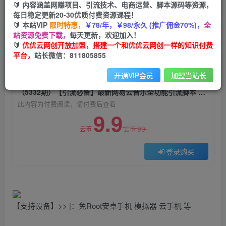
🔰 内容涵盖网赚项目、引流技术、电商运营、脚本源码等资源，
（5332期）【引流必备】最新网易云音乐全功能
每日稳定更新20-30优质付费资源课程！
引流脚本 解放双手自动引流【脚本+教程】
🔰 本站VIP
限时特惠，
￥78/年，￥98/永久 (推广佣金70%)，
全
站资源免费下载，
每天更新，欢迎加入！
优优云网创
关注
私信
🔰
优优云网创开放加盟，搭建一个和优优云网创一样的知识付费
2年前发布
平台，
站长微信：811805855
0
815
164
开通VIP会员
加盟当站长
付费阅读
（5332期）【引流必备】最新网易云音乐全功能引流脚本 解放双手自动引流【脚本+教程】
此内容为付费阅读，请付费后查看
9.9
99
云币
云币
登录购买
【支持设备】>> |：免Root安卓手机 模拟器 云手机 等