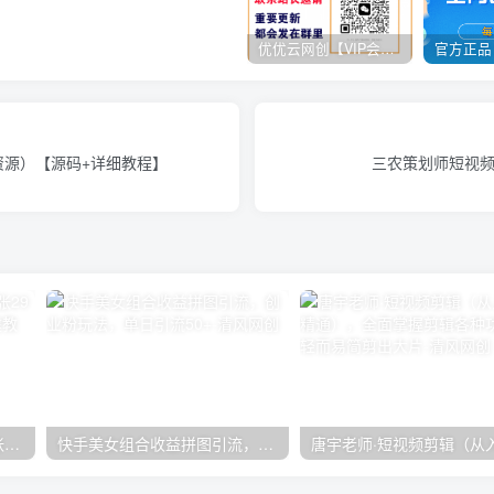
优优云网创【VIP会员专属交流群】
资源）【源码+详细教程】
三农策划师短视频
在小红书引流私域卖壁纸每张29元单日最高卖出200张(0-1搭建教程)
快手美女组合收益拼图引流，创业粉玩法，单日引流50+