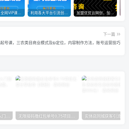
官方正品 全网VIP课程 无损下载~
利用各大平台引流创业粉，做知识付费系统，卖会员，卖课程，实现日入几百几千
加盟优优云网创，加盟搭建同款知识付费资源网站，实现长期稳定被动收入~
下一篇
起号课，三农类目商业模式及ip定位，内容制作方法，账号运营技巧
唐宇老师·短视频剪辑（从入门到精通），全面掌握剪辑各种功能，轻而易简剪出大片
无限接码撸红包单号0.75项目无偿分享给你【揭秘】