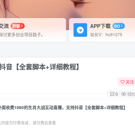
P交流
APP下载
群聊
GO
探讨更多创业项目路子。
站长V：hu91275
持抖音【全套脚本+详细教程】
关注
0
151
外面收费1980的生肖大战互动直播，支持抖音【全套脚本+详细教程】
此内容为付费阅读，请付费后查看