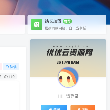
站长加盟
推荐
搭建同款网站，自己当老板
私信
2
119
HI！请登录
登录
注册