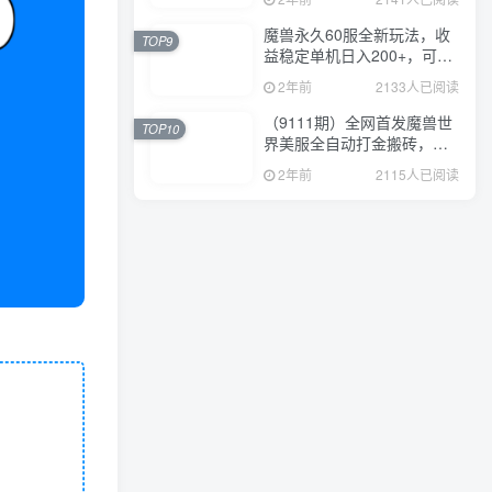
魔兽永久60服全新玩法，收
TOP9
益稳定单机日入200+，可以
多开矩阵操作。
2年前
2133人已阅读
（9111期）全网首发魔兽世
TOP10
界美服全自动打金搬砖，日
入1000+，简单好操作，保
2年前
2115人已阅读
姆级教学