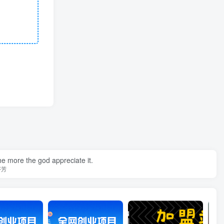
he more the god appreciate it.
芬芳