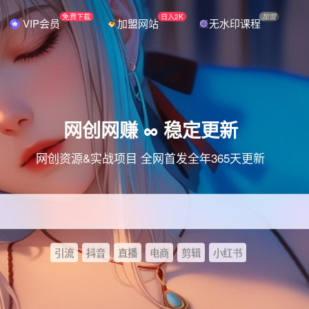
免费下载
日入2K
加盟
VIP会员
加盟网站
无水印课程
网创网赚 ∞ 稳定更新
网创资源&实战项目 全网首发全年365天更新
引流
抖音
直播
电商
剪辑
小红书