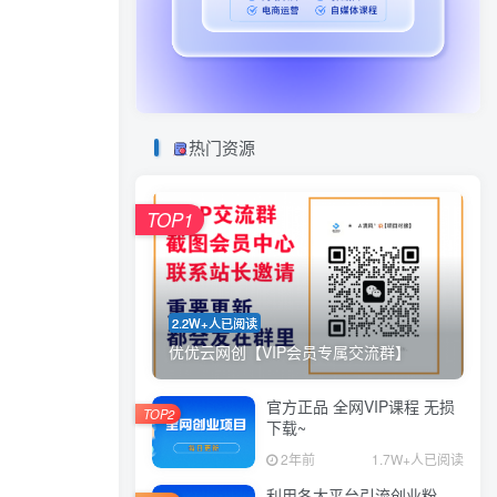
热门资源
TOP1
2.2W+人已阅读
优优云网创【VIP会员专属交流群】
官方正品 全网VIP课程 无损
TOP2
下载~
2年前
1.7W+人已阅读
利用各大平台引流创业粉，