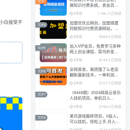
TOP3
做知识付费系统，卖会员，
卖课程，实现日入几百几千
2年前
1.1W+人已阅读
小白接受不
加盟优优云网创，加盟搭建
TOP4
同款知识付费资源网站，实
现长期稳定被动收入~
3年前
9569人已阅读
加入VIP会员，免费学习多种
TOP5
网上创业课程，菜鸟秒变大
神！
3年前
8144人已阅读
全网首发，美团饿了么老店
TOP6
翻新最新技术，一单利润
300-600
2年前
5101人已阅读
（9448期）2024网易云音乐
TOP7
人挂机项目，单机日入
150+，无脑月入5000+
2年前
2166人已阅读
某讯游戏搬砖项目，0投入，
TOP8
可以挂机，轻松上手,月入
3000+上不封顶
2年前
2141人已阅读