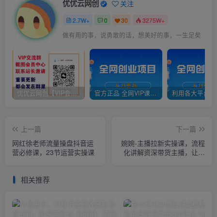
优优云网创
关注
2.7W+
0
30
3275W+
做有用的事，说勇敢的话，想美好的事，一生足矣
优优云网创【VIP会员专属交流群】
官方正品 全网VIP课程 无损下载~
上一篇
下一篇
网红徐老师流量操盘抖音运
婉婉-主播拉新实操课，流程
营必修课，23节运营实操课
化讲解资深带货主播，让每
个人都成为经得起考验的主
播
相关推荐