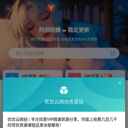
网创网赚 ∞ 稳定更新
网创资源&实战项目 全网首发全年365天更新
输入关键词搜索
VIP会员
VIP交流
抢先
群聊
免费下载全站资源
研究探讨更多创业项目路子。
APP下载
站长加盟
GO
推荐
优优云网创资源站
站长V：hu91275
搭建同款网站，自己当老板
首页
冒泡网
正文
优优云网创 | 专注优质VIP网课资源分享，市面上收费几百几千
的项目资源课程这里全部都有！