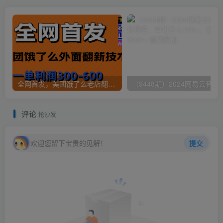
全网首发，美团饿了么老店翻新最新技术，一单利润300-600
（9448期）2024网易云音乐人挂机项
评论
抢沙发
欢迎您留下宝贵的见解！
提交