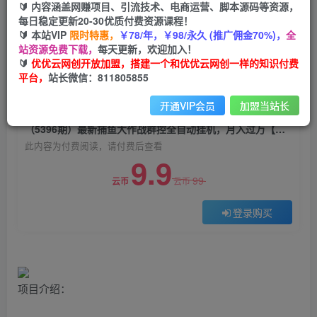
🔰 内容涵盖网赚项目、引流技术、电商运营、脚本源码等资源，
（5396期）最新捕鱼大作战群控全自动挂机，月
每日稳定更新20-30优质付费资源课程！
入过万【群控脚本+详细教程】
🔰 本站VIP
限时特惠，
￥78/年，￥98/永久 (推广佣金70%)，
全
站资源免费下载，
每天更新，欢迎加入！
优优云网创
关注
私信
🔰
优优云网创开放加盟，搭建一个和优优云网创一样的知识付费
2年前发布
平台，
站长微信：811805855
0
1007
45
开通VIP会员
加盟当站长
付费阅读
（5396期）最新捕鱼大作战群控全自动挂机，月入过万【群控脚本+详细教程】
此内容为付费阅读，请付费后查看
9.9
99
云币
云币
登录购买
项目介绍：