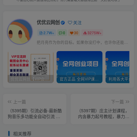
优优云网创
关注
2.7W+
0
30
3275W+
把月亮作为你的目标。如果你没打中，也许你还能打中星星
优优云网创【VIP会员专属交流群】
官方正品 全网VIP课程 无损下载~
上一篇
下一篇
（5395期）引流必备-最新酷
（5397期）庄主计划课程，
狗音乐多功能全自动引流 解
内含暴力起号教程，暴力引
放双手自动引流【脚本+教
流精准客户，日引上百个客
程】
户不难
相关推荐