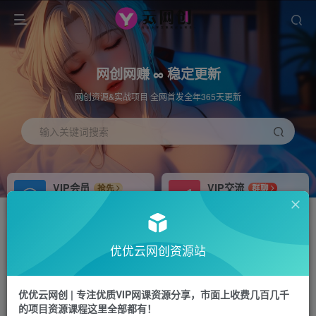
网创网赚 ∞ 稳定更新
网创资源&实战项目 全网首发全年365天更新
输入关键词搜索
VIP会员
VIP交流
抢先
群聊
免费下载全站资源
研究探讨更多创业项目路子。
APP下载
站长加盟
GO
推荐
优优云网创资源站
站长V：hu91275
搭建同款网站，自己当老板
首页
中创网
正文
优优云网创 | 专注优质VIP网课资源分享，市面上收费几百几千
的项目资源课程这里全部都有！