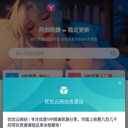
网创网赚 ∞ 稳定更新
网创资源&实战项目 全网首发全年365天更新
输入关键词搜索
VIP会员
VIP交流
抢先
群聊
免费下载全站资源
研究探讨更多创业项目路子。
APP下载
站长加盟
GO
推荐
优优云网创资源站
站长V：hu91275
搭建同款网站，自己当老板
首页
中创网
正文
优优云网创 | 专注优质VIP网课资源分享，市面上收费几百几千
的项目资源课程这里全部都有！