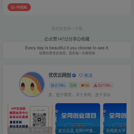
中创网
喜欢就支持一下吧
点赞
147
分享
收藏
Every day is beautiful if you choose to see it.
如果你愿意去发现，其实每一天都很美
优优云网创
关注
2.7W+
0
30
3277W+
爱，起于微笑，浓于亲吻，逝于泪水
优优云网创【VIP会员专属交流群】
官方正品 全网VIP课程 无损下载~