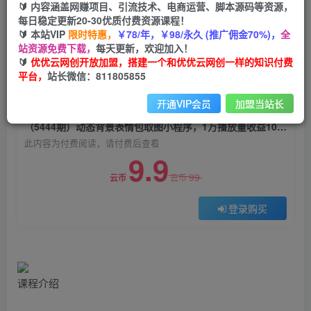
🔰 内容涵盖网赚项目、引流技术、电商运营、脚本源码等资源，
（5444期）动态背景表情包取图小程序，1万播放
每日稳定更新20-30优质付费资源课程！
量收益10~15元，一条大热门赚几千上万
🔰 本站VIP
限时特惠，
￥78/年，￥98/永久 (推广佣金70%)，
全
站资源免费下载，
每天更新，欢迎加入！
优优云网创
关注
私信
🔰
优优云网创开放加盟，搭建一个和优优云网创一样的知识付费
2年前发布
平台，
站长微信：811805855
0
1190
147
开通VIP会员
加盟当站长
付费阅读
（5444期）动态背景表情包取图小程序，1万播放量收益10~15元，一条大热门赚几千上万
此内容为付费阅读，请付费后查看
9.9
99
云币
云币
登录购买
课程介绍