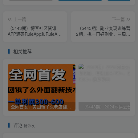
上一篇
下一篇
（5443期）博客社区资讯
（5445期）副业变现训练营
APP源码RuleApp和RuleAPI
2期，挑一门好副业，三周干
搭建教程【源码+教程】
起来（闲鱼 小红书 量化 套
利）
相关推荐
全网首发，美团饿了么老店翻新最新技术，一单利润300-600
（9448期）2024网易云音乐人挂机项
评论
抢沙发