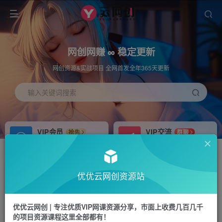
网创网赚 ∞ 稳定更新
网创资源&实战项目 全网首发全年365天更新
输入关键词搜索
VIP会员
VIP交流
抢先
群聊
免费下载全站资源
研究探讨更多创业项目路子。
APP下载
站长加盟
GO
推荐
优优云网创资源站
站长V：hu91275
搭建同款网站，自己当老板
首页
冒泡网
正文
优优云网创 | 专注优质VIP网课资源分享，市面上收费几百几千
的项目资源课程这里全部都有！