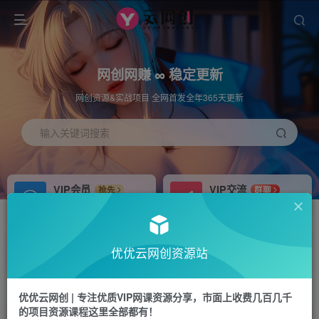
网创网赚 ∞ 稳定更新
网创资源&实战项目 全网首发全年365天更新
输入关键词搜索
VIP会员
VIP交流
抢先
群聊
免费下载全站资源
研究探讨更多创业项目路子。
APP下载
站长加盟
GO
推荐
优优云网创资源站
站长V：hu91275
搭建同款网站，自己当老板
首页
冒泡网
正文
优优云网创 | 专注优质VIP网课资源分享，市面上收费几百几千
的项目资源课程这里全部都有！