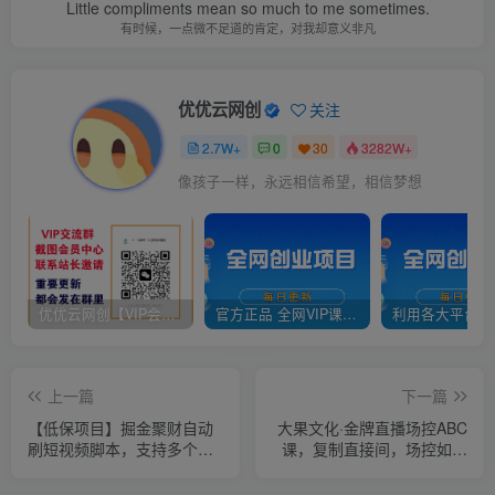
Little compliments mean so much to me sometimes.
有时候，一点微不足道的肯定，对我却意义非凡
优优云网创
关注
2.7W+
0
30
3282W+
像孩子一样，永远相信希望，相信梦想
优优云网创【VIP会员专属交流群】
官方正品 全网VIP课程 无损下载~
上一篇
下一篇
【低保项目】掘金聚财自动
大果文化·金牌直播场控ABC
刷短视频脚本，支持多个平
课，复制直接间，场控如何
台，自动挂机运行
带出百万级主播