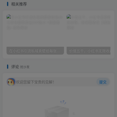
相关推荐
在小红书引流私域卖壁纸每张29元单日最高卖出200张(0-1搭建教程)
价
评论
抢沙发
欢迎您留下宝贵的见解！
提交