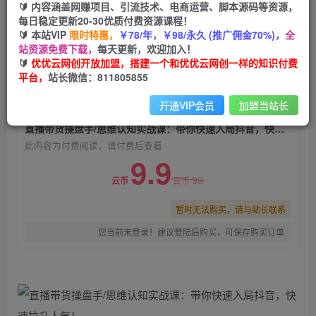
🔰 内容涵盖网赚项目、引流技术、电商运营、脚本源码等资源，
直播带货操盘手/思维认知实战课：带你快速入局
每日稳定更新20-30优质付费资源课程！
抖音，快速拉升人气！
🔰 本站VIP
限时特惠，
￥78/年，￥98/永久 (推广佣金70%)，
全
站资源免费下载，
每天更新，欢迎加入！
优优云网创
关注
私信
🔰
优优云网创开放加盟，搭建一个和优优云网创一样的知识付费
2年前发布
平台，
站长微信：811805855
0
652
174
开通VIP会员
加盟当站长
付费阅读
直播带货操盘手/思维认知实战课：带你快速入局抖音，快速拉升人气！
此内容为付费阅读，请付费后查看
9.9
99
云币
云币
暂时无法购买，请与站长联系
您当前未登录！建议登陆后购买，可保存购买订单