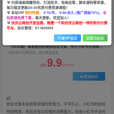
🔰 内容涵盖网赚项目、引流技术、电商运营、脚本源码等资源，
（5522期）智能原创封面和创业文案，快手小红
每日稳定更新20-30优质付费资源课程！
书引流精准创业粉，微信每天被加100+
🔰 本站VIP
限时特惠，
￥78/年，￥98/永久 (推广佣金70%)，
全
站资源免费下载，
每天更新，欢迎加入！
优优云网创
关注
私信
🔰
优优云网创开放加盟，搭建一个和优优云网创一样的知识付费
2年前发布
平台，
站长微信：811805855
0
1548
140
开通VIP会员
加盟当站长
付费阅读
（5522期）智能原创封面和创业文案，快手小红书引流精准创业粉，微信每天被加100+
此内容为付费阅读，请付费后查看
9.9
99
云币
云币
登录购买
创业文案本身就有很强的穿透力，字字扎心，小红书的粉丝
特别精准，而且还有比较强的消费能力，但是小红书平台的