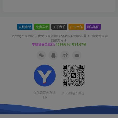
友链申请
-
免责声明
-
关于我们
-
广告合作
-
网站地图
Copyright © 2023 ·
优优云网创赣ICP备2024020227号-1
· 由
优优云网
创
强力驱动.
本站已安全运行:
1639天1小时34分8秒
优优云网创系统
扫码加站长微信
3.0