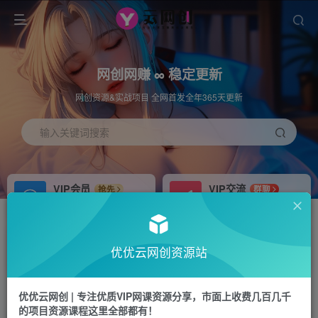
网创网赚 ∞ 稳定更新
网创资源&实战项目 全网首发全年365天更新
输入关键词搜索
VIP会员
VIP交流
抢先
群聊
免费下载全站资源
研究探讨更多创业项目路子。
APP下载
站长加盟
GO
推荐
优优云网创资源站
站长V：hu91275
搭建同款网站，自己当老板
首页
中创网
正文
优优云网创 | 专注优质VIP网课资源分享，市面上收费几百几千
的项目资源课程这里全部都有！