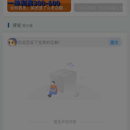
全网首发，美团饿了么老店翻新最新技术，一单利润300-600
（9448期）2024网易云音乐人挂机项
评论
抢沙发
欢迎您留下宝贵的见解！
提交
暂无评论内容