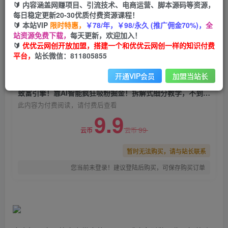
🔰 内容涵盖网赚项目、引流技术、电商运营、脚本源码等资源，
致富引擎！靠AI智能疯狂吸粉掘金！拆解式细分教
每日稳定更新20-30优质付费资源课程！
学，不到半月收入过万！
🔰 本站VIP
限时特惠，
￥78/年，￥98/永久 (推广佣金70%)，
全
站资源免费下载，
每天更新，欢迎加入！
优优云网创
关注
私信
🔰
优优云网创开放加盟，搭建一个和优优云网创一样的知识付费
2年前发布
平台，
站长微信：811805855
0
571
145
开通VIP会员
加盟当站长
付费阅读
致富引擎！靠AI智能疯狂吸粉掘金！拆解式细分教学，不到半月收入过万！
此内容为付费阅读，请付费后查看
9.9
99
云币
云币
暂时无法购买，请与站长联系
您当前未登录！建议登陆后购买，可保存购买订单