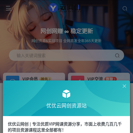
网创网赚 ∞ 稳定更新
网创资源&实战项目 全网首发全年365天更新
输入关键词搜索
VIP会员
VIP交流
抢先
群聊
免费下载全站资源
研究探讨更多创业项目路子。
APP下载
站长加盟
GO
推荐
优优云网创资源站
站长V：hu91275
搭建同款网站，自己当老板
首页
福源网
正文
优优云网创 | 专注优质VIP网课资源分享，市面上收费几百几千
的项目资源课程这里全部都有！