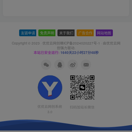
友链申请
-
免责声明
-
关于我们
-
广告合作
-
网站地图
Copyright © 2023 ·
优优云网创赣ICP备2024020227号-1
· 由
优优云网
创
强力驱动.
本站已安全运行:
1640天22小时27分49秒
优优云网创系统
扫码加站长微信
3.0