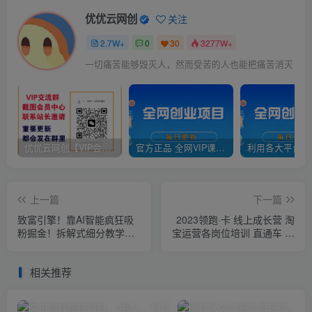
优优云网创
关注
2.7W+
0
30
3277W+
一切痛苦能够毁灭人，然而受苦的人也能把痛苦消灭
优优云网创【VIP会员专属交流群】
官方正品 全网VIP课程 无损下载~
上一篇
下一篇
致富引擎！靠AI智能疯狂吸
2023领跑·卡 线上成长营 淘
粉掘金！拆解式细分教学，
宝运营各岗位培训 直通车 万
不到半月收入过万！
相台 引力魔方 引流
相关推荐