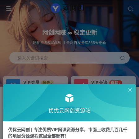
网创网赚 ∞ 稳定更新
网创资源&实战项目 全网首发全年365天更新
输入关键词搜索
VIP会员
VIP交流
抢先
群聊
免费下载全站资源
研究探讨更多创业项目路子。
APP下载
站长加盟
GO
推荐
优优云网创资源站
站长V：hu91275
搭建同款网站，自己当老板
首页
福源网
正文
优优云网创 | 专注优质VIP网课资源分享，市面上收费几百几千
的项目资源课程这里全部都有！