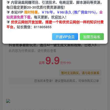
🔰 内容涵盖网赚项目、引流技术、电商运营、脚本源码等资源，
抖音故事最新玩法，通过AI一键生成文案和视频，
每日稳定更新20-30优质付费资源课程！
日收入500 一部手机即可完成
🔰 本站VIP
限时特惠，
￥78/年，￥98/永久 (推广佣金70%)，
全
站资源免费下载，
每天更新，欢迎加入！
优优云网创
关注
私信
🔰
优优云网创开放加盟，搭建一个和优优云网创一样的知识付费
2年前发布
平台，
站长微信：811805855
0
1924
166
开通VIP会员
加盟当站长
付费阅读
抖音故事最新玩法，通过AI一键生成文案和视频，日收入500 一部手机即可完成
此内容为付费阅读，请付费后查看
9.9
99
云币
云币
暂时无法购买，请与站长联系
您当前未登录！建议登陆后购买，可保存购买订单