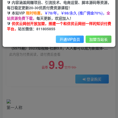
🔰 内容涵盖网赚项目、引流技术、电商运营、脚本源码等资源，
（5575期）2023短视频-社群3.0，人人都可以成
每日稳定更新20-30优质付费资源课程！
为新媒体-导演 (包含内部社群直播课全套)
🔰 本站VIP
限时特惠，
￥78/年，￥98/永久 (推广佣金70%)，
全
站资源免费下载，
每天更新，欢迎加入！
优优云网创
关注
私信
🔰
优优云网创开放加盟，搭建一个和优优云网创一样的知识付费
2年前发布
平台，
站长微信：811805855
0
903
121
开通VIP会员
加盟当站长
付费阅读
（5575期）2023短视频-社群3.0，人人都可以成为新媒体-导演 (包含内部社群直播课全套)
此内容为付费阅读，请付费后查看
9.9
99
云币
云币
登录购买
第一人称