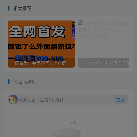
程】
相关推荐
全网首发，美团饿了么老店翻新最新技术，一单利润300-600
（9448期）2024网易云音乐人挂机项
评论
抢沙发
欢迎您留下宝贵的见解！
提交