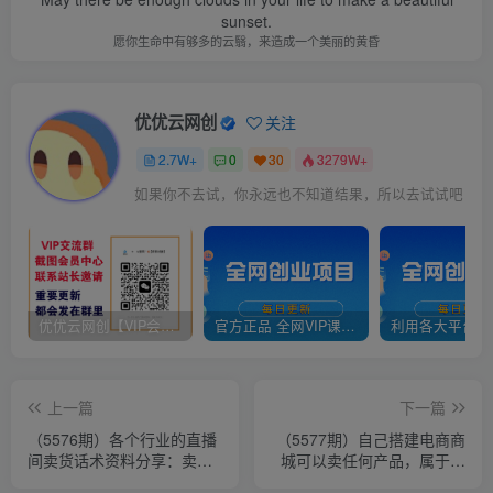
sunset.
愿你生命中有够多的云翳，来造成一个美丽的黄昏
优优云网创
关注
2.7W+
0
30
3279W+
如果你不去试，你永远也不知道结果，所以去试试吧
优优云网创【VIP会员专属交流群】
官方正品 全网VIP课程 无损下载~
上一篇
下一篇
（5576期）各个行业的直播
（5577期）自己搭建电商商
间卖货话术资料分享：卖货
城可以卖任何产品，属于自
主播必看技能！
己的拼团电商平台【源码+教