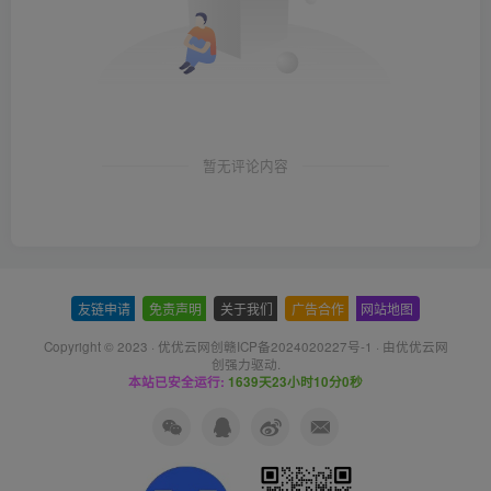
暂无评论内容
友链申请
-
免责声明
-
关于我们
-
广告合作
-
网站地图
Copyright © 2023 ·
优优云网创赣ICP备2024020227号-1
· 由
优优云网
创
强力驱动.
本站已安全运行:
1639天23小时10分1秒