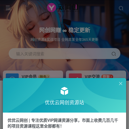
网创网赚 ∞ 稳定更新
网创资源&实战项目 全网首发全年365天更新
输入关键词搜索
VIP会员
VIP交流
抢先
群聊
免费下载全站资源
研究探讨更多创业项目路子。
APP下载
站长加盟
GO
推荐
优优云网创资源站
站长V：hu91275
搭建同款网站，自己当老板
首页
中创网
正文
优优云网创 | 专注优质VIP网课资源分享，市面上收费几百几千
的项目资源课程这里全部都有！