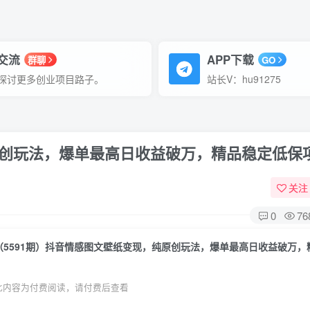
P交流
APP下载
群聊
GO
探讨更多创业项目路子。
站长V：hu91275
原创玩法，爆单最高日收益破万，精品稳定低保
关注
0
76
此内容为付费阅读，请付费后查看