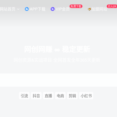
免费下载
日入2K
网站首页
APP下载
VIP会员
加盟网站
网创网赚 ∞ 稳定更新
网创资源&实战项目 全网首发全年365天更新
引流
抖音
直播
电商
剪辑
小红书