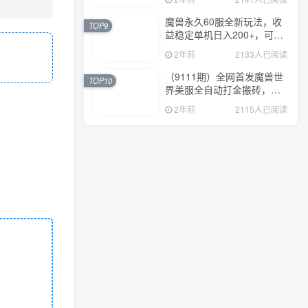
魔兽永久60服全新玩法，收
TOP9
益稳定单机日入200+，可以
多开矩阵操作。
2年前
2133人已阅读
（9111期）全网首发魔兽世
TOP10
界美服全自动打金搬砖，日
入1000+，简单好操作，保
2年前
2115人已阅读
姆级教学