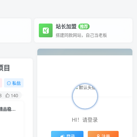
站长加盟
推荐
搭建同款网站，自己当老板
项目
私信
8
140
（5591期）抖音情感图文壁纸变现，纯原创玩法，爆单最高日收益破万，精品稳定低保项目
HI！请登录
登录
注册