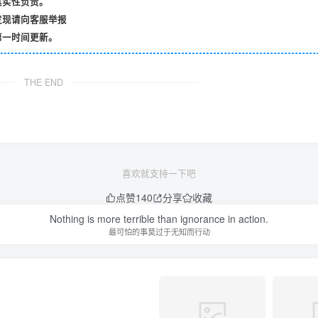
优优云网创【VIP会员专属交流群】
（视频+文档）
（5593期）202
期）2024网易云音乐人挂机项目，单机日入150+，无脑月入5000+
（9111期）全网首发魔兽世界美服全自动打金搬砖，日入1000+，简单好操作，保姆级教学