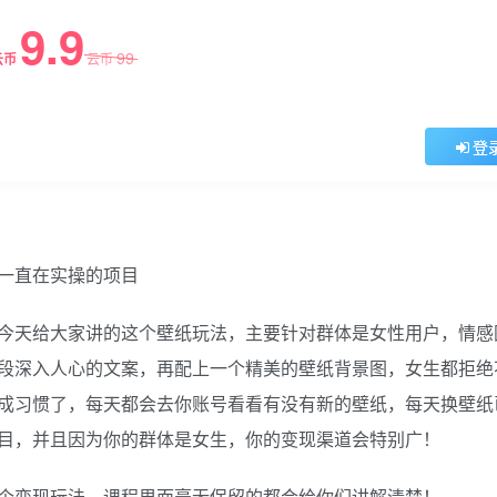
9.9
99
云币
云币
登
一直在实操的项目
今天给大家讲的这个壁纸玩法，主要针对群体是女性用户，情感
段深入人心的文案，再配上一个精美的壁纸背景图，女生都拒绝
成习惯了，每天都会去你账号看看有没有新的壁纸，每天换壁纸
目，并且因为你的群体是女生，你的变现渠道会特别广！
个变现玩法，课程里面毫无保留的都会给你们讲解清楚！