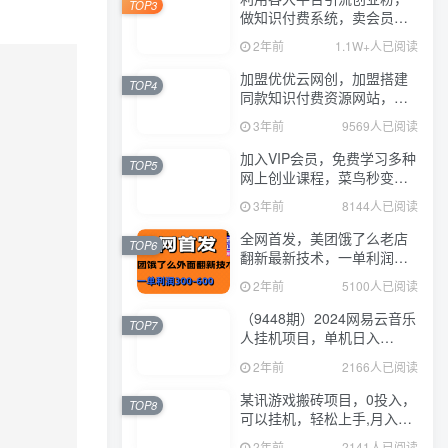
TOP3
做知识付费系统，卖会员，
卖课程，实现日入几百几千
2年前
1.1W+人已阅读
加盟优优云网创，加盟搭建
TOP4
同款知识付费资源网站，实
现长期稳定被动收入~
3年前
9569人已阅读
加入VIP会员，免费学习多种
TOP5
网上创业课程，菜鸟秒变大
神！
3年前
8144人已阅读
全网首发，美团饿了么老店
TOP6
翻新最新技术，一单利润
300-600
2年前
5100人已阅读
（9448期）2024网易云音乐
TOP7
人挂机项目，单机日入
150+，无脑月入5000+
2年前
2166人已阅读
某讯游戏搬砖项目，0投入，
TOP8
可以挂机，轻松上手,月入
3000+上不封顶
2年前
2141人已阅读