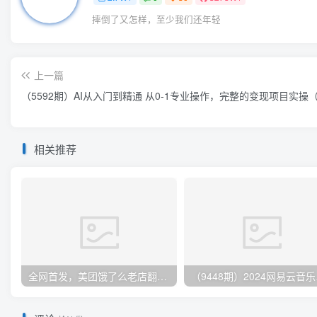
评论
抢沙发
昵称
昵称
表情
代码
图片