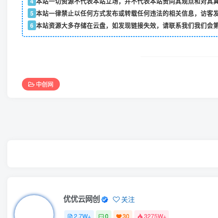
2.7W+
0
30
3275W+
摔倒了又怎样，至少我们还年轻
上一篇
（5592期）AI从入门到精通 从0-1专业操作，完整的变现项目实操
相关推荐
全网首发，美团饿了么老店翻新最新技术，一单利润300-600
（9448