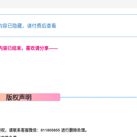
请联系客服微信：811805855 进行删除处理。
真实性负责。
发现请向客服举报
第一时间更新。
THE END
喜欢就支持一下吧
点赞
140
分享
收藏
Nothing is more terrible than ignorance in action.
最可怕的事莫过于无知而行动