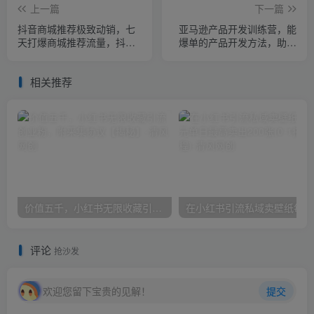
上一篇
下一篇
抖音商城推荐极致动销，七
亚马逊产品开发训练营，能
天打爆商城推荐流量，抖音
爆单的产品开发方法，助你
小店不用直播、不发视频、
突出重围
不囤货
相关推荐
价值五千，小红书无限收藏引流创业粉，附采集协议【揭秘】
在小
评论
抢沙发
欢迎您留下宝贵的见解！
提交