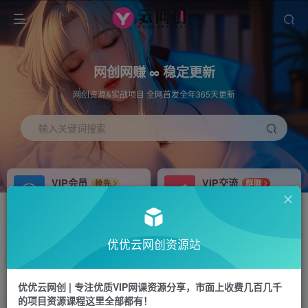
网创网赚 ∞ 稳定更新
网创资源&实战项目 全网首发全年365天更新
输入关键词搜索
VIP会员
VIP交流
抢先
群聊
免费下载全站资源
研究探讨更多创业项目路子。
APP下载
站长加盟
GO
推荐
优优云网创资源站
站长V：hu91275
搭建同款网站，自己当老板
首页
冒泡网
正文
优优云网创 | 专注优质VIP网课资源分享，市面上收费几百几千
的项目资源课程这里全部都有！