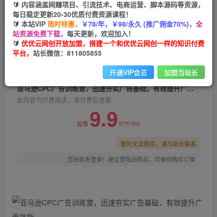
🔰 内容涵盖网赚项目、引流技术、电商运营、脚本源码等资源，
亚马逊CPC广告训练营，迅速夯实广告基础，有效
每日稳定更新20-30优质付费资源课程！
提升广告技能
🔰 本站VIP
限时特惠，
￥78/年，￥98/永久 (推广佣金70%)，
全
站资源免费下载，
每天更新，欢迎加入！
优优云网创
关注
私信
🔰
优优云网创开放加盟，搭建一个和优优云网创一样的知识付费
2年前发布
平台，
站长微信：811805855
0
988
57
开通VIP会员
加盟当站长
付费阅读
亚马逊CPC广告训练营，迅速夯实广告基础，有效提升广告技能
此内容为付费阅读，请付费后查看
9.9
99
云币
云币
暂时无法购买，请与站长联系
您当前未登录！建议登陆后购买，可保存购买订单