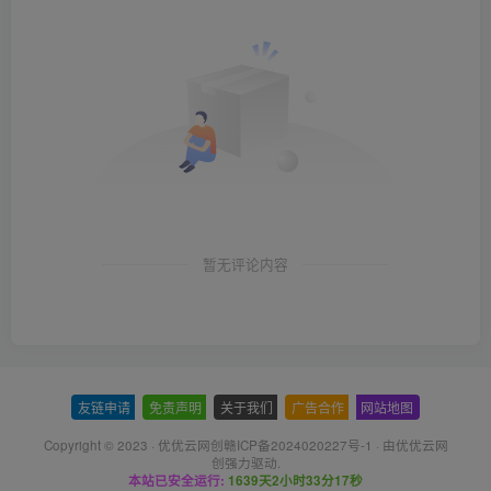
暂无评论内容
友链申请
-
免责声明
-
关于我们
-
广告合作
-
网站地图
Copyright © 2023 ·
优优云网创赣ICP备2024020227号-1
· 由
优优云网
创
强力驱动.
本站已安全运行:
1639天2小时33分18秒