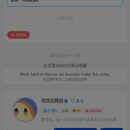
THE END
中创网
喜欢就支持一下吧
点赞
200
分享
收藏
Work hard in silence, let success make the noise.
在沉默中努力，让成功自己发声
优优云网创
关注
2.7W+
0
30
3282W+
要坚信，每一天的阳光都不会辜负自己的笑容