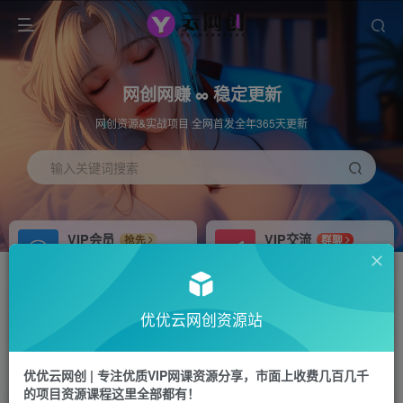
网创网赚 ∞ 稳定更新
网创资源&实战项目 全网首发全年365天更新
输入关键词搜索
VIP会员
VIP交流
抢先
群聊
免费下载全站资源
研究探讨更多创业项目路子。
APP下载
站长加盟
GO
推荐
优优云网创资源站
站长V：hu91275
搭建同款网站，自己当老板
首页
中创网
正文
优优云网创 | 专注优质VIP网课资源分享，市面上收费几百几千
的项目资源课程这里全部都有！