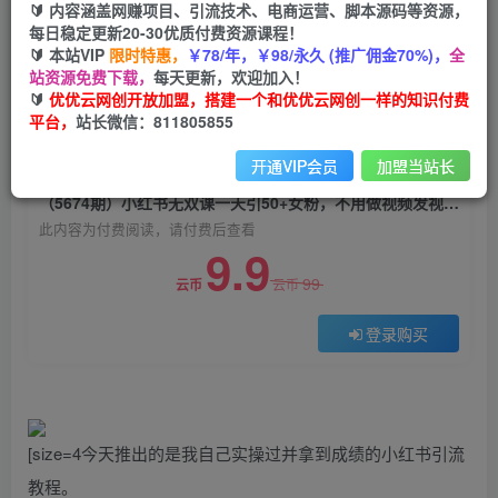
🔰 内容涵盖网赚项目、引流技术、电商运营、脚本源码等资源，
（5674期）小红书无双课一天引50+女粉，不用做
每日稳定更新20-30优质付费资源课程！
视频发视频，小白也很容易上手拿到结果
🔰 本站VIP
限时特惠，
￥78/年，￥98/永久 (推广佣金70%)，
全
站资源免费下载，
每天更新，欢迎加入！
优优云网创
关注
私信
🔰
优优云网创开放加盟，搭建一个和优优云网创一样的知识付费
2年前发布
平台，
站长微信：811805855
0
1997
200
开通VIP会员
加盟当站长
付费阅读
（5674期）小红书无双课一天引50+女粉，不用做视频发视频，小白也很容易上手拿到结果
此内容为付费阅读，请付费后查看
9.9
99
云币
云币
登录购买
[size=4今天推出的是我自己实操过并拿到成绩的小红书引流
教程。