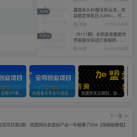
魔兽永久60服全新玩法，收
TOP9
益稳定单机日入200+，可以
多开矩阵操作。
2年前
2133人已阅读
（9111期）全网首发魔兽世
TOP10
界美服全自动打金搬砖，日
入1000+，简单好操作，保
2年前
2115人已阅读
姆级教学
官方正品 全网VIP课程 无损下载~
利用各大平台引流创业粉，做知识付费系统，卖会员，卖课程，实现日入几百几千
加盟优优云网创，加盟搭建同款知识付费资源网站，实现长期稳定被动收入~
下一篇
变现项目第2期：搭建网站卖虚拟产品一年躺赚了20w【保姆级教程】