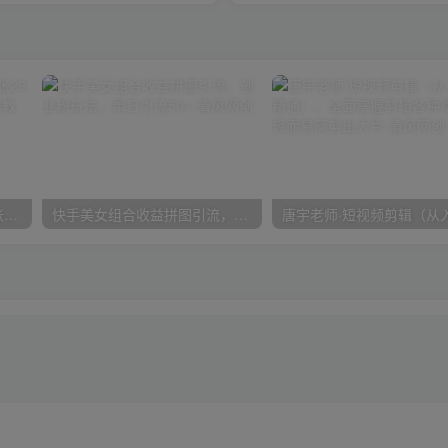
在小红书引流私域卖壁纸每张29元单日最高卖出200张(0-1搭建教程)
快手美女组合收益拼图引流，创业粉玩法，单日引流50+