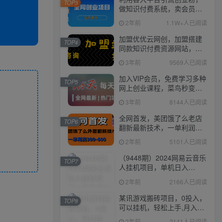
TOP3
做知识付费系统，卖会员，
卖课程，实现日入几百几千
2年前
1.1W+人已阅读
加盟优优云网创，加盟搭建
TOP4
同款知识付费资源网站，实
现长期稳定被动收入~
3年前
9569人已阅读
加入VIP会员，免费学习多种
TOP5
网上创业课程，菜鸟秒变大
神！
3年前
8144人已阅读
全网首发，美团饿了么老店
TOP6
翻新最新技术，一单利润
300-600
2年前
5101人已阅读
（9448期）2024网易云音乐
TOP7
人挂机项目，单机日入
150+，无脑月入5000+
2年前
2166人已阅读
某讯游戏搬砖项目，0投入，
TOP8
可以挂机，轻松上手,月入
3000+上不封顶
2年前
2141人已阅读