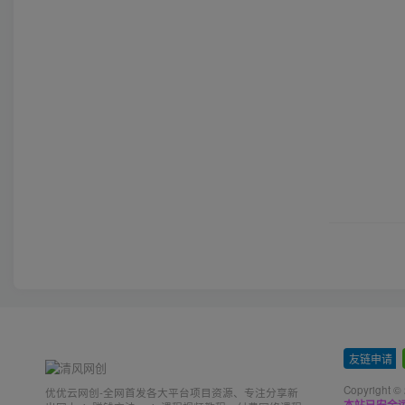
友链申请
-
Copyright ©
优优云网创-全网首发各大平台项目资源、专注分享新
本站已安全运