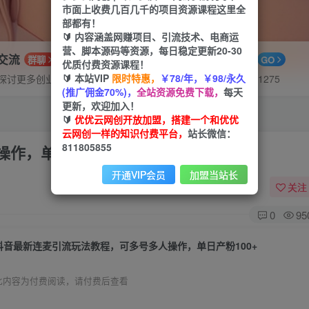
市面上收费几百几千的项目资源课程这里全
部都有！
🔰 内容涵盖网赚项目、引流技术、电商运
营、脚本源码等资源，每日稳定更新20-30
P交流
APP下载
群聊
GO
优质付费资源课程！
🔰 本站VIP
限时特惠，
￥78/年，￥98/永久
探讨更多创业项目路子。
站长V：hu91275
(推广佣金70%)，
全站资源免费下载，
每天
更新，欢迎加入！
🔰
优优云网创开放加盟，搭建一个和优优
云网创一样的知识付费平台，
站长微信：
811805855
作，单日产粉100+
开通VIP会员
加盟当站长
关注
0
95
抖音最新连麦引流玩法教程，可多号多人操作，单日产粉100+
此内容为付费阅读，请付费后查看