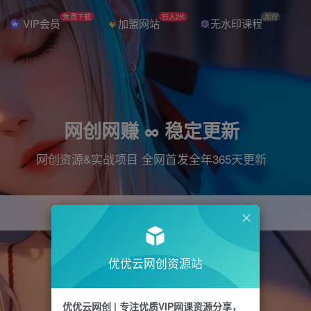
免费下载
日入2K
加盟
VIP会员
加盟网站
无水印课程
网创网赚 ∞ 稳定更新
网创资源&实战项目 全网首发全年365天更新
引流
抖音
直播
电商
剪辑
小红书
优优云网创资源站
优优云网创 | 专注优质VIP网课资源分享，