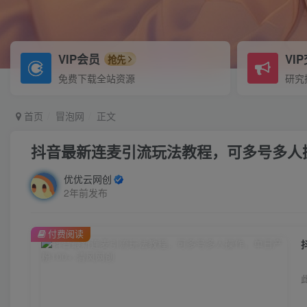
VIP会员
VI
抢先
免费下载全站资源
研究
首页
冒泡网
正文
抖音最新连麦引流玩法教程，可多号多人操
优优云网创
2年前发布
付费阅读