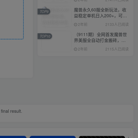
魔兽永久60服全新玩法，收
TOP9
益稳定单机日入200+，可以
多开矩阵操作。
2年前
2133人已阅读
（9111期）全网首发魔兽世
TOP10
界美服全自动打金搬砖，日
入1000+，简单好操作，保
2年前
2115人已阅读
姆级教学
final result.