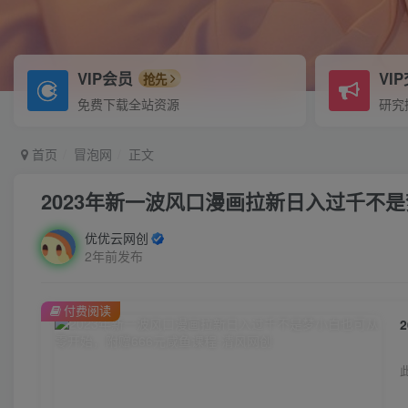
VIP会员
VI
抢先
免费下载全站资源
研究
首页
冒泡网
正文
2023年新一波风口漫画拉新日入过千不
优优云网创
2年前发布
付费阅读