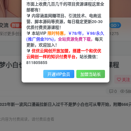
市面上收费几百几千的项目资源课程这里全
部都有！
🔰 内容涵盖网赚项目、引流技术、电商运
营、脚本源码等资源，每日稳定更新20-30
P交流
APP下载
群聊
GO
优质付费资源课程！
🔰 本站VIP
限时特惠，
￥78/年，￥98/永久
探讨更多创业项目路子。
站长V：hu91275
(推广佣金70%)，
全站资源免费下载，
每天
更新，欢迎加入！
🔰
优优云网创开放加盟，搭建一个和优优
云网创一样的知识付费平台，
站长微信：
811805855
是梦小白也可从零开始，附赠666元咸鱼课程
开通VIP会员
加盟当站长
关注
0
58
2023年新一波风口漫画拉新日入过千不是梦小白也可从零开始，附赠666
此内容为付费阅读，请付费后查看