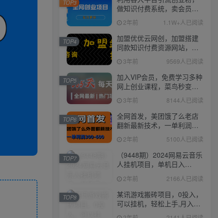
TOP3
做知识付费系统，卖会员，
卖课程，实现日入几百几千
2年前
1.1W+人已阅读
加盟优优云网创，加盟搭建
TOP4
同款知识付费资源网站，实
现长期稳定被动收入~
3年前
9569人已阅读
加入VIP会员，免费学习多种
TOP5
网上创业课程，菜鸟秒变大
神！
3年前
8144人已阅读
全网首发，美团饿了么老店
TOP6
翻新最新技术，一单利润
300-600
2年前
5100人已阅读
（9448期）2024网易云音乐
TOP7
人挂机项目，单机日入
150+，无脑月入5000+
2年前
2166人已阅读
某讯游戏搬砖项目，0投入，
TOP8
可以挂机，轻松上手,月入
3000+上不封顶
2年前
2141人已阅读