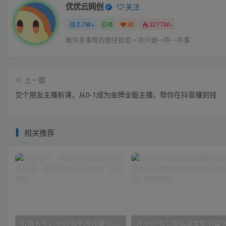
优优云网创
关注
2.7W+
0
30
3277W+
做许多事情的捷径就是一次只做一件一件事
上一篇
交个朋友主播新课，从0-1成为金牌全能主播，帮你在抖音赚到钱
相关推荐
价值五千，小红书无限收藏引流创业粉，附采集协议【揭秘】