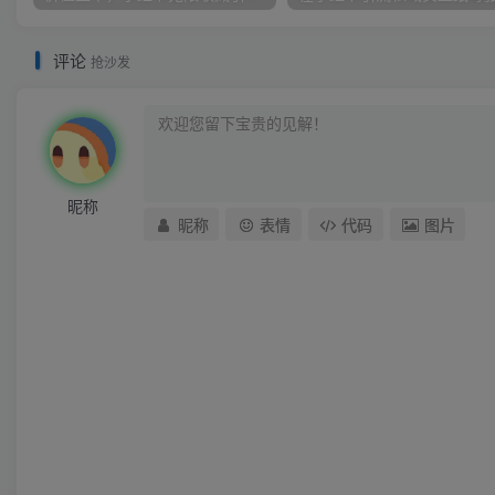
评论
抢沙发
昵称
昵称
表情
代码
图片