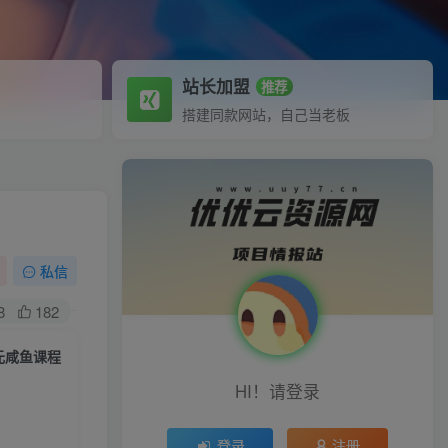
站长加盟
推荐
搭建同款网站，自己当老板
私信
8
182
元咸鱼课程
HI！请登录
登录
注册