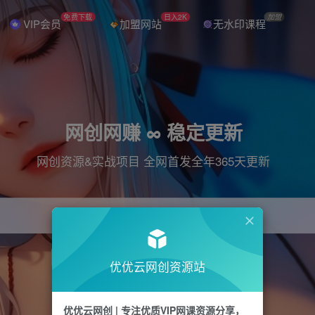
免费下载
日入2K
加盟
VIP会员
加盟网站
无水印课程
网创网赚 ∞ 稳定更新
网创资源&实战项目 全网首发全年365天更新
引流
抖音
直播
电商
剪辑
小红书
优优云网创资源站
优优云网创 | 专注优质VIP网课资源分享，