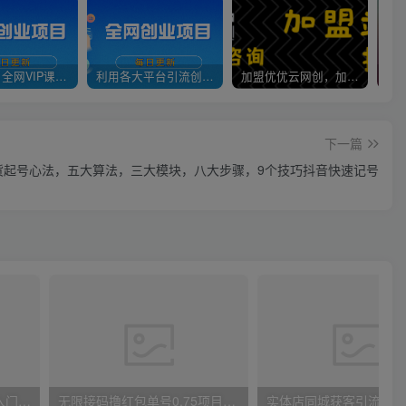
官方正品 全网VIP课程 无损下载~
利用各大平台引流创业粉，做知识付费系统，卖会员，卖课程，实现日入几百几千
加盟优优云网创，加盟搭建同款知识付费资源网站，实现长期稳定被动收入~
下一篇
货起号心法，五大算法，三大模块，八大步骤，9个技巧抖音快速记号
唐宇老师·短视频剪辑（从入门到精通），全面掌握剪辑各种功能，轻而易简剪出大片
无限接码撸红包单号0.75项目无偿分享给你【揭秘】