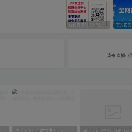
优优云网创【VIP会员专属交流群】
涛哥-直播带
在小红书引流私域卖壁纸每张29元单日最高卖出200张(0-1搭建教程)
快手美女组合收益拼图引流，创业粉玩法，单日引流50+