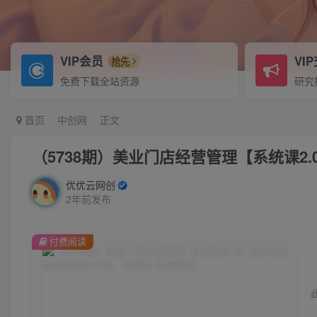
VIP会员
VI
抢先
免费下载全站资源
研究
首页
中创网
正文
（5738期）美业门店经营管理【系统课2
优优云网创
2年前发布
付费阅读