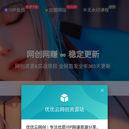
免费下载
日入2K
加盟
VIP会员
加盟网站
无水印课程
网创网赚 ∞ 稳定更新
网创资源&实战项目 全网首发全年365天更新
引流
抖音
直播
电商
剪辑
小红书
优优云网创资源站
优优云网创 | 专注优质VIP网课资源分享，