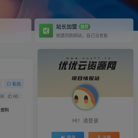
站长加盟
推荐
搭建同款网站，自己当老板
私信
58
60
含资料
HI！请登录
登录
注册