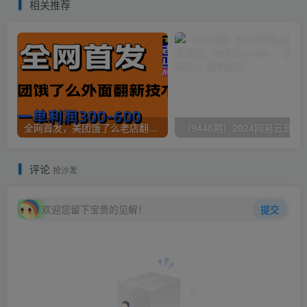
相关推荐
全网首发，美团饿了么老店翻新最新技术，一单利润300-600
（9448期）2024网易云音乐人挂机项
评论
抢沙发
欢迎您留下宝贵的见解！
提交