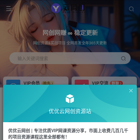
网创网赚 ∞ 稳定更新
网创资源&实战项目 全网首发全年365天更新
输入关键词搜索
VIP会员
VIP交流
抢先
群聊
免费下载全站资源
研究探讨更多创业项目路子。
APP下载
站长加盟
GO
推荐
优优云网创资源站
站长V：hu91275
搭建同款网站，自己当老板
首页
中创网
正文
优优云网创 | 专注优质VIP网课资源分享，市面上收费几百几千
的项目资源课程这里全部都有！