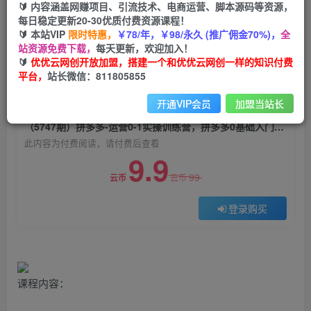
🔰 内容涵盖网赚项目、引流技术、电商运营、脚本源码等资源，
（5747期）拼多多-运营0-1实操训练营，拼多多0
每日稳定更新20-30优质付费资源课程！
基础入门，从基础到进阶的可实操玩法
🔰 本站VIP
限时特惠，
￥78/年，￥98/永久 (推广佣金70%)，
全
站资源免费下载，
每天更新，欢迎加入！
优优云网创
关注
私信
🔰
优优云网创开放加盟，搭建一个和优优云网创一样的知识付费
2年前发布
平台，
站长微信：811805855
0
1769
64
开通VIP会员
加盟当站长
付费阅读
（5747期）拼多多-运营0-1实操训练营，拼多多0基础入门，从基础到进阶的可实操玩法
此内容为付费阅读，请付费后查看
9.9
99
云币
云币
登录购买
课程内容：