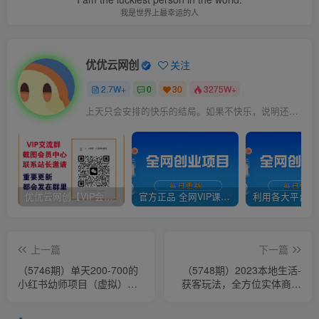
我是世界上最幸运的人
优优云网创
关注
2.7W+
0
30
3275W+
上天只会安排的快乐的结局。如果不快乐，说明还不是最后结局
优优云网创【VIP会员专属交流群】
官方正品 全网VIP课程 无损下载~
上一篇
下一篇
（5746期）单天200-700的
（5748期）2023本地生活-
小红书幼师项目（虚拟），
获客玩法，全方位实体商家
长久稳定正规好操作！
运营课程（9节视频课）