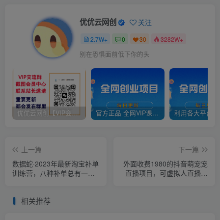
优优云网创
关注
2.7W+
0
30
3282W+
别在恐惧面前低下你的头
优优云网创【VIP会员专属交流群】
官方正品 全网VIP课程 无损下载~
上一篇
下一篇
数据蛇·2023年最新淘宝补单
外面收费1980的抖音萌宠宠
训练营，八种补单总有一种
直播项目，可虚拟人直播，
适合你
抖音报白，实时互动直播
【软件+详细教程】
相关推荐