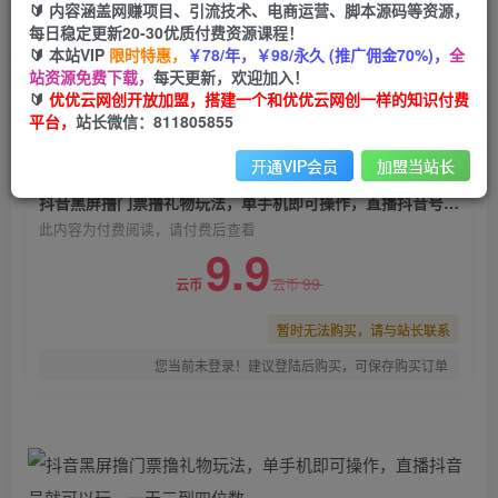
🔰 内容涵盖网赚项目、引流技术、电商运营、脚本源码等资源，
抖音黑屏撸门票撸礼物玩法，单手机即可操作，直
每日稳定更新20-30优质付费资源课程！
播抖音号就可以玩，一天三到四位数
🔰 本站VIP
限时特惠，
￥78/年，￥98/永久 (推广佣金70%)，
全
站资源免费下载，
每天更新，欢迎加入！
优优云网创
关注
私信
🔰
优优云网创开放加盟，搭建一个和优优云网创一样的知识付费
2年前发布
平台，
站长微信：811805855
0
680
35
开通VIP会员
加盟当站长
付费阅读
抖音黑屏撸门票撸礼物玩法，单手机即可操作，直播抖音号就可以玩，一天三到四位数
此内容为付费阅读，请付费后查看
9.9
99
云币
云币
暂时无法购买，请与站长联系
您当前未登录！建议登陆后购买，可保存购买订单