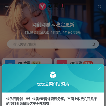
网创网赚 ∞ 稳定更新
网创资源&实战项目 全网首发全年365天更新
输入关键词搜索
VIP会员
VIP交流
抢先
群聊
免费下载全站资源
研究探讨更多创业项目路子。
APP下载
站长加盟
GO
推荐
优优云网创资源站
站长V：hu91275
搭建同款网站，自己当老板
首页
冒泡网
正文
优优云网创 | 专注优质VIP网课资源分享，市面上收费几百几千
的项目资源课程这里全部都有！