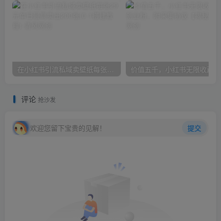
在小红书引流私域卖壁纸每张29元单日最高卖出200张(0-1搭建教程)
价
评论
抢沙发
欢迎您留下宝贵的见解！
提交