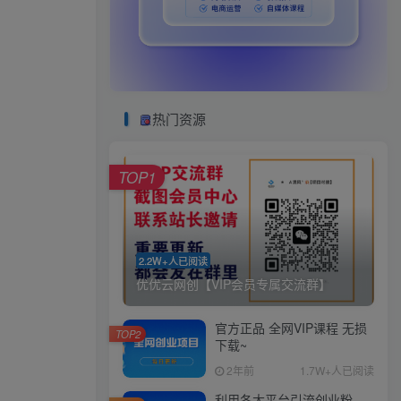
热门资源
TOP1
2.2W+人已阅读
优优云网创【VIP会员专属交流群】
官方正品 全网VIP课程 无损
TOP2
下载~
2年前
1.7W+人已阅读
利用各大平台引流创业粉，