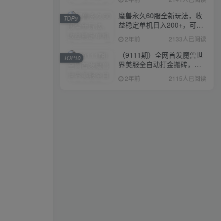
魔兽永久60服全新玩法，收
TOP9
益稳定单机日入200+，可以
多开矩阵操作。
2年前
2133人已阅读
（9111期）全网首发魔兽世
TOP10
界美服全自动打金搬砖，日
入1000+，简单好操作，保
2年前
2115人已阅读
姆级教学