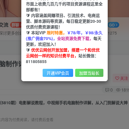
市面上收费几百几千的项目资源课程这里全
部都有！
🔰 内容涵盖网赚项目、引流技术、电商运
营、脚本源码等资源，每日稳定更新20-30
P交流
APP下载
群聊
GO
优质付费资源课程！
🔰 本站VIP
限时特惠，
￥78/年，￥98/永久
探讨更多创业项目路子。
站长V：hu91275
(推广佣金70%)，
全站资源免费下载，
每天
更新，欢迎加入！
🔰
优优云网创开放加盟，搭建一个和优优
云网创一样的知识付费平台，
站长微信：
811805855
电脑制作详解，从入门到解说大神
开通VIP会员
加盟当站长
关注
0
181
（5810期）电影解说教程，中视频手机电脑制作详解，从入门到解说大神
此内容为付费阅读，请付费后查看