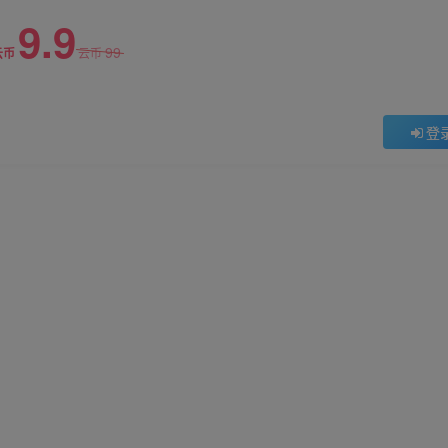
9.9
99
云币
云币
登