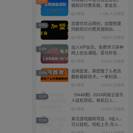
TOP3
做知识付费系统，卖会员，
卖课程，实现日入几百几千
2年前
1.1W+人已阅读
加盟优优云网创，加盟搭建
TOP4
同款知识付费资源网站，实
现长期稳定被动收入~
3年前
9569人已阅读
加入VIP会员，免费学习多种
TOP5
网上创业课程，菜鸟秒变大
神！
3年前
8144人已阅读
全网首发，美团饿了么老店
TOP6
翻新最新技术，一单利润
300-600
2年前
5100人已阅读
（9448期）2024网易云音乐
TOP7
人挂机项目，单机日入
150+，无脑月入5000+
2年前
2166人已阅读
某讯游戏搬砖项目，0投入，
TOP8
可以挂机，轻松上手,月入
3000+上不封顶
2年前
2141人已阅读