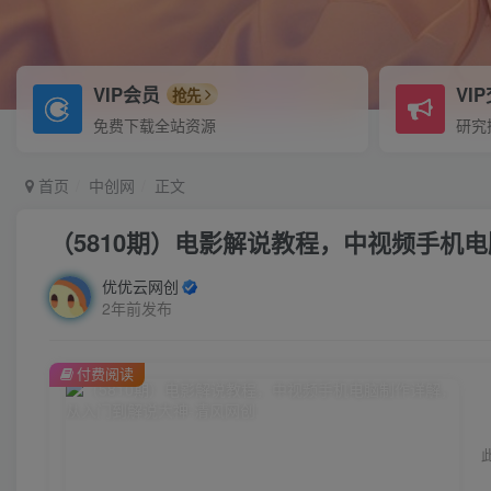
VIP会员
VI
抢先
免费下载全站资源
研究
首页
中创网
正文
（5810期）电影解说教程，中视频手机
优优云网创
2年前发布
付费阅读