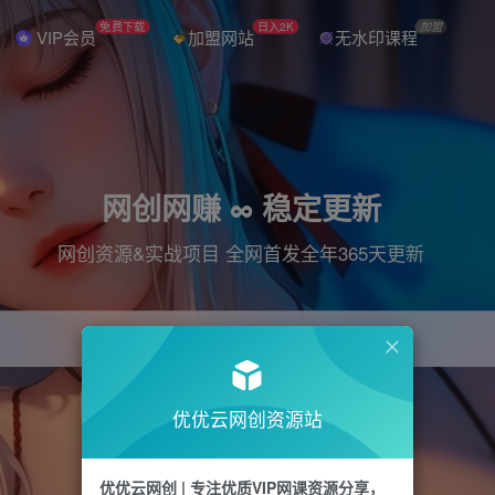
免费下载
日入2K
加盟
VIP会员
加盟网站
无水印课程
网创网赚 ∞ 稳定更新
网创资源&实战项目 全网首发全年365天更新
引流
抖音
直播
电商
剪辑
小红书
优优云网创资源站
优优云网创 | 专注优质VIP网课资源分享，