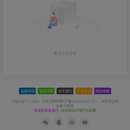
暂无评论内容
友链申请
-
免责声明
-
关于我们
-
广告合作
-
网站地图
Copyright © 2023 ·
优优云网创赣ICP备2024020227号-1
· 由
优优云网
创
强力驱动.
本站已安全运行:
1640天22小时7分23秒