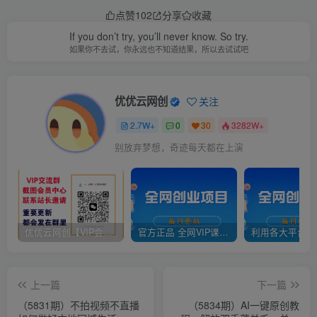
点赞
102
分享
收藏
If you don’t try, you’ll never know. So try.
如果你不去试，你永远也不知道结果，所以去试试吧
优优云网创
关注
2.7W+
0
30
3282W+
别放弃梦想，奇迹每天都在上演
优优云网创【VIP会员专属交流群】
官方正品 全网VIP课程 无损下载~
上一篇
下一篇
（5831期）不拍视频不直播
（5834期）AI一键原创教