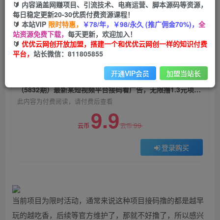
🔰 内容涵盖网赚项目、引流技术、电商运营、脚本源码等资源，
（5832期）最新某短视频平台接码看广告，无限
每日稳定更新20-30优质付费资源课程！
撸1.3元项目【软件+详细操作教程】
🔰 本站VIP
限时特惠，
￥78/年，￥98/永久 (推广佣金70%)，
全
站资源免费下载，
每天更新，欢迎加入！
优优云网创
关注
私信
🔰
优优云网创开放加盟，搭建一个和优优云网创一样的知识付费
2年前发布
平台，
站长微信：811805855
0
1550
102
开通VIP会员
加盟当站长
付费阅读
（5832期）最新某短视频平台接码看广告，无限撸1.3元项目【软件+详细操作教程】
此内容为付费阅读，请付费后查看
9.9
99
云币
云币
登录购买
当前项目为限时活动，通常来说这种项目接码撸的都是越早
玩的越吃香，后续等官方维护了，那就不好撸了，所以感兴