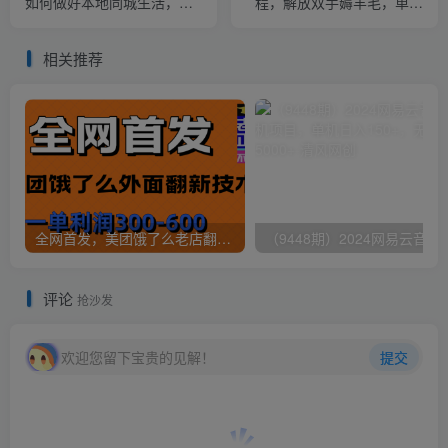
如何做好本地同城生活，个
程，解放双手薅羊毛，单账
人快速入局本地生活必学课
号日收益200＋
相关推荐
全网首发，美团饿了么老店翻新最新技术，一单利润300-600
（9448期）2024网易云音乐人挂机项
评论
抢沙发
欢迎您留下宝贵的见解！
提交