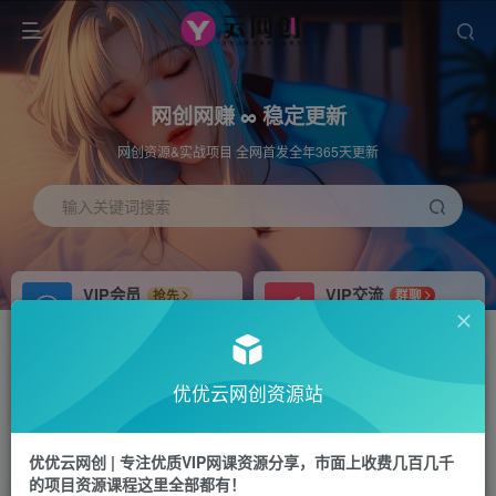
网创网赚 ∞ 稳定更新
网创资源&实战项目 全网首发全年365天更新
输入关键词搜索
VIP会员
VIP交流
抢先
群聊
免费下载全站资源
研究探讨更多创业项目路子。
APP下载
站长加盟
GO
推荐
优优云网创资源站
站长V：hu91275
搭建同款网站，自己当老板
首页
中创网
正文
优优云网创 | 专注优质VIP网课资源分享，市面上收费几百几千
的项目资源课程这里全部都有！