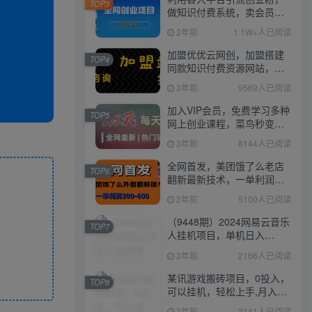
TOP3
做知识付费系统，卖会员，
卖课程，实现日入几百几千
2年前
1.1W+人已阅读
加盟优优云网创，加盟搭建
TOP4
同款知识付费资源网站，实
现长期稳定被动收入~
3年前
9569人已阅读
加入VIP会员，免费学习多种
TOP5
网上创业课程，菜鸟秒变大
神！
3年前
8144人已阅读
全网首发，美团饿了么老店
TOP6
翻新最新技术，一单利润
300-600
2年前
5100人已阅读
（9448期）2024网易云音乐
TOP7
人挂机项目，单机日入
150+，无脑月入5000+
2年前
2166人已阅读
某讯游戏搬砖项目，0投入，
TOP8
可以挂机，轻松上手,月入
3000+上不封顶
2年前
2141人已阅读