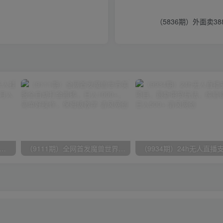
＋
（5836期）外面卖3
期）2024网易云音乐人挂机项目，单机日入150+，无脑月入5000+
（9111期）全网首发魔兽世界美服全自动打金搬砖，日入1000+，简单好操作，保姆级教学