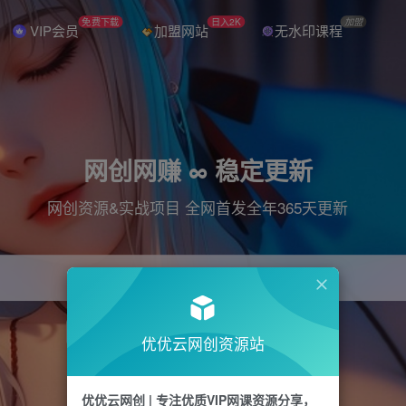
免费下载
日入2K
加盟
VIP会员
加盟网站
无水印课程
网创网赚 ∞ 稳定更新
网创资源&实战项目 全网首发全年365天更新
引流
抖音
直播
电商
剪辑
小红书
优优云网创资源站
优优云网创 | 专注优质VIP网课资源分享，