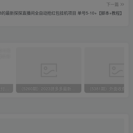
下一篇
88的最新探探直播间全自动抢红包挂机项目 单号5-10+【脚本+教程】
（9934期）24h无人直播支付宝项目，最新带货玩法，纯躺赚实测日入500+
（5260期）2023拼多多最新强付费玩法，3月新课​78分钟详细讲解玩法流程！