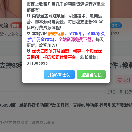
市面上收费几百几千的项目资源课程这里全
部都有！
🔰 内容涵盖网赚项目、引流技术、电商运
营、脚本源码等资源，每日稳定更新20-30
P交流
APP下载
群聊
GO
优质付费资源课程！
🔰 本站VIP
限时特惠，
￥78/年，￥98/永久
探讨更多创业项目路子。
站长V：hu91275
(推广佣金70%)，
全站资源免费下载，
每天
更新，欢迎加入！
🔰
优优云网创开放加盟，搭建一个和优优
云网创一样的知识付费平台，
站长微信：
811805855
支持83种功能 养号引流有我就够了【软件+教
开通VIP会员
加盟当站长
关注
0
187
此内容为付费阅读，请付费后查看