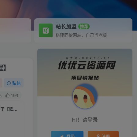
站长加盟
推荐
搭建同款网站，自己当老板
程】
私信
5
193
（5833期）最新抖音多功能辅助工具箱，支持83种功能 养号引流有我就够了【软件+教程】
HI！请登录
登录
注册