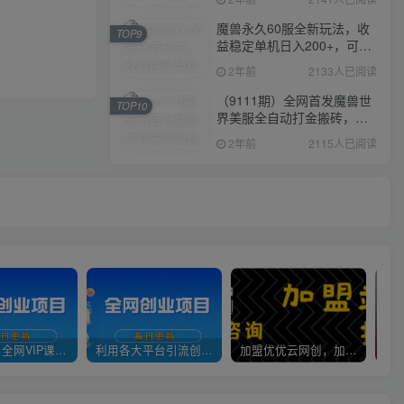
魔兽永久60服全新玩法，收
TOP9
益稳定单机日入200+，可以
多开矩阵操作。
2年前
2133人已阅读
（9111期）全网首发魔兽世
TOP10
界美服全自动打金搬砖，日
入1000+，简单好操作，保
2年前
2115人已阅读
姆级教学
官方正品 全网VIP课程 无损下载~
利用各大平台引流创业粉，做知识付费系统，卖会员，卖课程，实现日入几百几千
加盟优优云网创，加盟搭建同款知识付费资源网站，实现长期稳定被动收入~