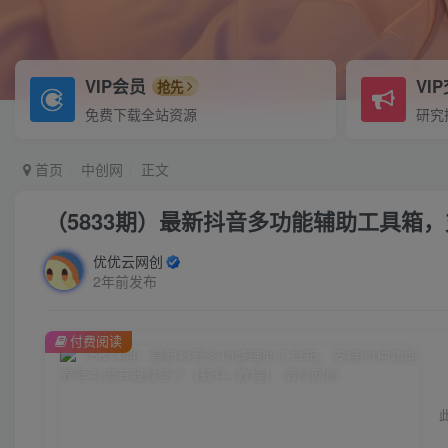
VIP会员
VI
抢先
免费下载全站资源
研究
首页
中创网
正文
（5833期）最新抖音多功能辅助工具箱，
优优云网创
2年前发布
付费阅读