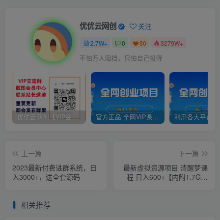
优优云网创
关注
2.7W+
0
30
3279W+
不怕万人阻挡，只怕自己投降
优优云网创【VIP会员专属交流群】
官方正品 全网VIP课程 无损下载~
上一篇
下一篇
2023最新付费进群系统，日
最新虚拟资源项目 清醒梦课
入3000+，送全套源码
程 日入600+【内附1.7G资
源】
相关推荐