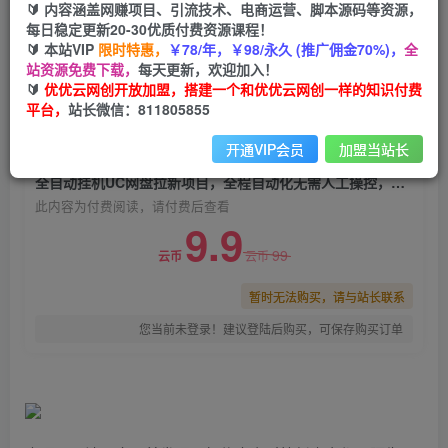
🔰 内容涵盖网赚项目、引流技术、电商运营、脚本源码等资源，
全自动挂机UC网盘拉新项目，全程自动化无需人
每日稳定更新20-30优质付费资源课程！
工操控，真实日收入1000+
🔰 本站VIP
限时特惠，
￥78/年，￥98/永久 (推广佣金70%)，
全
站资源免费下载，
每天更新，欢迎加入！
优优云网创
关注
私信
🔰
优优云网创开放加盟，搭建一个和优优云网创一样的知识付费
2年前发布
平台，
站长微信：811805855
0
553
150
开通VIP会员
加盟当站长
付费阅读
全自动挂机UC网盘拉新项目，全程自动化无需人工操控，真实日收入1000+
此内容为付费阅读，请付费后查看
9.9
99
云币
云币
暂时无法购买，请与站长联系
您当前未登录！建议登陆后购买，可保存购买订单