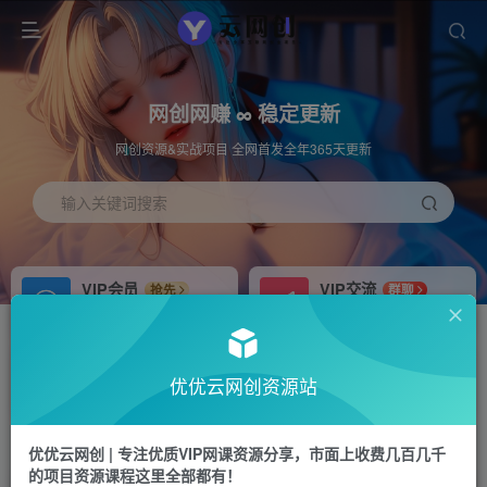
网创网赚 ∞ 稳定更新
网创资源&实战项目 全网首发全年365天更新
输入关键词搜索
VIP会员
VIP交流
抢先
群聊
免费下载全站资源
研究探讨更多创业项目路子。
APP下载
站长加盟
GO
推荐
优优云网创资源站
站长V：hu91275
搭建同款网站，自己当老板
首页
福源网
正文
优优云网创 | 专注优质VIP网课资源分享，市面上收费几百几千
的项目资源课程这里全部都有！