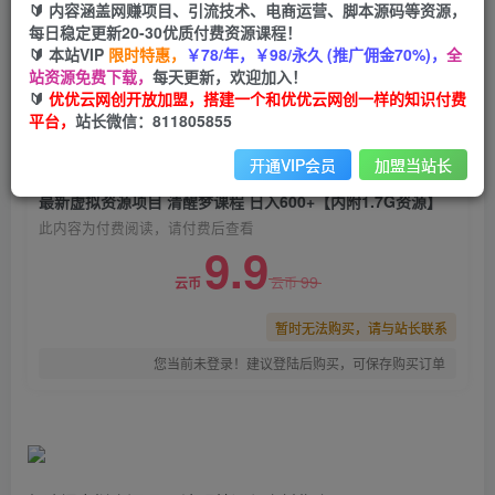
🔰 内容涵盖网赚项目、引流技术、电商运营、脚本源码等资源，
最新虚拟资源项目 清醒梦课程 日入600+【内附
每日稳定更新20-30优质付费资源课程！
1.7G资源】
🔰 本站VIP
限时特惠，
￥78/年，￥98/永久 (推广佣金70%)，
全
站资源免费下载，
每天更新，欢迎加入！
优优云网创
关注
私信
🔰
优优云网创开放加盟，搭建一个和优优云网创一样的知识付费
2年前发布
平台，
站长微信：811805855
0
1657
103
开通VIP会员
加盟当站长
付费阅读
最新虚拟资源项目 清醒梦课程 日入600+【内附1.7G资源】
此内容为付费阅读，请付费后查看
9.9
99
云币
云币
暂时无法购买，请与站长联系
您当前未登录！建议登陆后购买，可保存购买订单