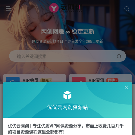
网创网赚 ∞ 稳定更新
网创资源&实战项目 全网首发全年365天更新
输入关键词搜索
VIP会员
VIP交流
抢先
群聊
免费下载全站资源
研究探讨更多创业项目路子。
APP下载
站长加盟
GO
推荐
优优云网创资源站
站长V：hu91275
搭建同款网站，自己当老板
首页
福源网
正文
优优云网创 | 专注优质VIP网课资源分享，市面上收费几百几千
的项目资源课程这里全部都有！