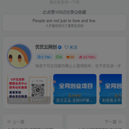
喜欢就支持一下吧
点赞
103
分享
收藏
People are not just to love and live.
人不是仅仅为了爱而生存的
优优云网创
关注
2.7W+
0
30
3279W+
海浪宁可在挡路的礁山上撞得粉碎，也不肯后退一步
优优云网创【VIP会员专属交流群】
官方正品 全网VIP课程 无损下载~
上一篇
下一篇