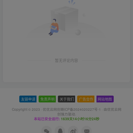
暂无评论内容
友链申请
-
免责声明
-
关于我们
-
广告合作
-
网站地图
Copyright © 2023 ·
优优云网创赣ICP备2024020227号-1
· 由
优优云网
创
强力驱动.
本站已安全运行:
1639天14小时16分25秒