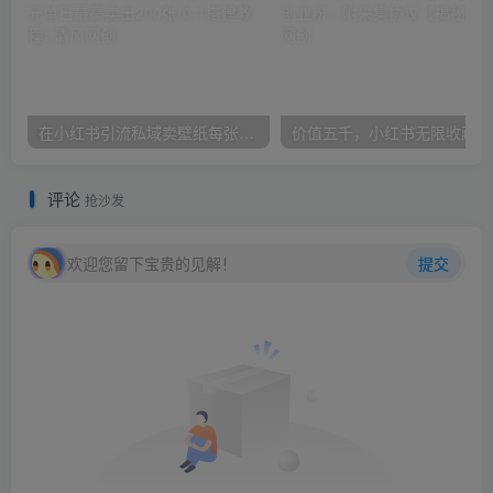
在小红书引流私域卖壁纸每张29元单日最高卖出200张(0-1搭建教程)
价
评论
抢沙发
欢迎您留下宝贵的见解！
提交