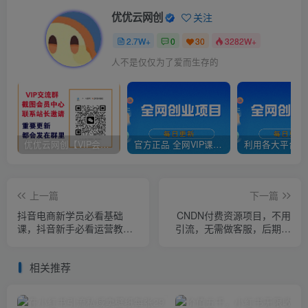
优优云网创
关注
2.7W+
0
30
3282W+
人不是仅仅为了爱而生存的
优优云网创【VIP会员专属交流群】
官方正品 全网VIP课程 无损下载~
上一篇
下一篇
抖音电商新学员必看基础
CNDN付费资源项目，不用
课，抖音新手必看运营教程
引流，无需做客服，后期被
(价值3980)
动收入
相关推荐