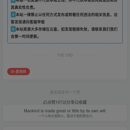
4
本站一切资源不代表本站立场，并不代表本站赞同其观点和对
其真实性负责。
5
本站一律禁止以任何方式发布或转载任何违法的相关信息，访
客发现请向客服举报
6
本站资源大多存储在云盘，如发现链接失效，请联系我们我们
会第一时间更新。
THE END
冒泡网
喜欢就支持一下吧
点赞
107
分享
收藏
Mankind is made great or little by its own will.
一个人伟大或渺小，取决于他的意志力