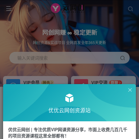
网创网赚 ∞ 稳定更新
网创资源&实战项目 全网首发全年365天更新
输入关键词搜索
VIP会员
VIP交流
抢先
群聊
免费下载全站资源
研究探讨更多创业项目路子。
APP下载
站长加盟
GO
推荐
优优云网创资源站
站长V：hu91275
搭建同款网站，自己当老板
首页
冒泡网
正文
优优云网创 | 专注优质VIP网课资源分享，市面上收费几百几千
的项目资源课程这里全部都有！