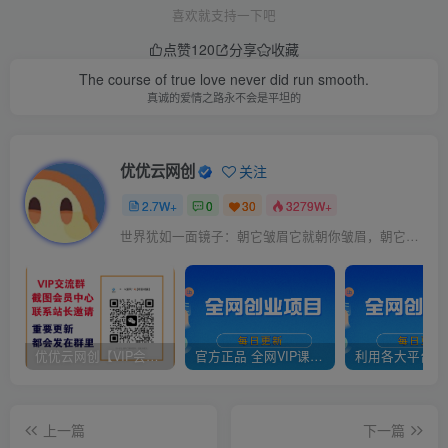
喜欢就支持一下吧
点赞
120
分享
收藏
The course of true love never did run smooth.
真诚的爱情之路永不会是平坦的
优优云网创
关注
2.7W+
0
30
3279W+
世界犹如一面镜子：朝它皱眉它就朝你皱眉，朝它微笑它也吵你微笑
优优云网创【VIP会员专属交流群】
官方正品 全网VIP课程 无损下载~
上一篇
下一篇