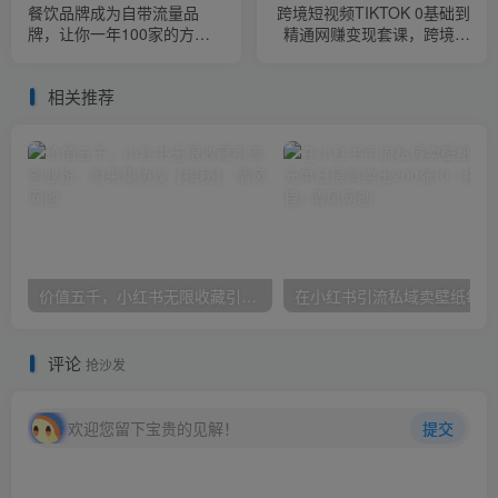
餐饮品牌成为自带流量品
跨境短视频TIKTOK 0基础到
牌，让你一年100家的方
精通网赚变现套课，跨境短
法，打造成为年轻人“社交属
视频独立站带货变现技巧
性”的餐饮品牌
相关推荐
价值五千，小红书无限收藏引流创业粉，附采集协议【揭秘】
在小
评论
抢沙发
欢迎您留下宝贵的见解！
提交