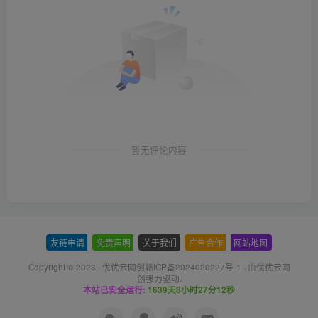
暂无评论内容
友链申请
-
免责声明
-
关于我们
-
广告合作
-
网站地图
Copyright © 2023 ·
优优云网创赣ICP备2024020227号-1
· 由
优优云网
创
强力驱动.
本站已安全运行:
1639天8小时27分13秒