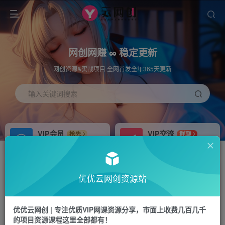
网创网赚 ∞ 稳定更新
网创资源&实战项目 全网首发全年365天更新
输入关键词搜索
VIP会员
VIP交流
抢先
群聊
免费下载全站资源
研究探讨更多创业项目路子。
APP下载
站长加盟
GO
推荐
优优云网创资源站
站长V：hu91275
搭建同款网站，自己当老板
首页
冒泡网
正文
优优云网创 | 专注优质VIP网课资源分享，市面上收费几百几千
的项目资源课程这里全部都有！