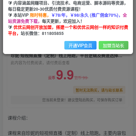
🔰 内容涵盖网赚项目、引流技术、电商运营、脚本源码等资源，
珍妮·短视频直播（定制）线上陪跑，平台逻辑及
每日稳定更新20-30优质付费资源课程！
赛道选择、短视频数据分析技巧、直播三大核心等
🔰 本站VIP
限时特惠，
￥78/年，￥98/永久 (推广佣金70%)，
全
站资源免费下载，
每天更新，欢迎加入！
优优云网创
关注
私信
🔰
优优云网创开放加盟，搭建一个和优优云网创一样的知识付费
2年前发布
平台，
站长微信：811805855
0
1189
120
开通VIP会员
加盟当站长
付费阅读
珍妮·短视频直播（定制）线上陪跑，平台逻辑及赛道选择、短视频数据分析技巧、直播三大核心等
此内容为付费阅读，请付费后查看
9.9
99
云币
云币
暂时无法购买，请与站长联系
您当前未登录！建议登陆后购买，可保存购买订单
课程介绍：
课程来自珍妮的短视频直播（定制）线上陪跑。主要内容包