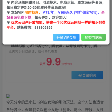
🔰 内容涵盖网赚项目、引流技术、电商运营、脚本源码等资源，
（5852期）小红书各行业引流玩法，从养号到制
每日稳定更新20-30优质付费资源课程！
作到引流等，一条龙分享给你
🔰 本站VIP
限时特惠，
￥78/年，￥98/永久 (推广佣金70%)，
全
站资源免费下载，
每天更新，欢迎加入！
优优云网创
关注
私信
🔰
优优云网创开放加盟，搭建一个和优优云网创一样的知识付费
2年前发布
平台，
站长微信：811805855
0
1679
87
开通VIP会员
加盟当站长
付费阅读
（5852期）小红书各行业引流玩法，从养号到制作到引流等，一条龙分享给你
此内容为付费阅读，请付费后查看
9.9
99
云币
云币
登录购买
今天分享的是小红书创业女粉的引流玩法，这个方法也适合
各行各业，但是我会以创业女粉（创业、副业、赚钱、女性