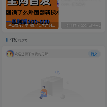
全网首发，美团饿了么老店翻新最新技术，一单利润300-600
（9448期）2024网易云音乐人挂机项
评论
抢沙发
欢迎您留下宝贵的见解！
提交