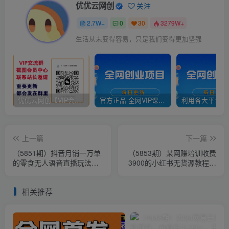
优优云网创
关注
2.7W+
0
30
3279W+
生活从未变得容易，只是我们变得更加坚强
优优云网创【VIP会员专属交流群】
官方正品 全网VIP课程 无损下载~
上一篇
下一篇
（5851期）抖音月销一万单
（5853期）某网赚培训收费
的零食无人语音直播玩法：
3900的小红书无货源教程，
简单易上手，收益不错
月入2万＋副业或者全职在家
都可以
相关推荐