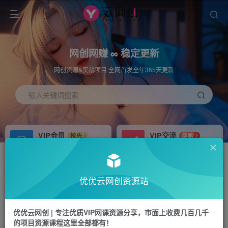
网创网赚 ∞ 稳定更新
网创资源&实战项目 全网首发全年365天更新
输入关键词搜索
VIP会员
VIP交流
抢先
群聊
免费下载全站资源
研究探讨更多创业项目路子。
APP下载
站长加盟
GO
推荐
优优云网创资源站
站长V：hu91275
搭建同款网站，自己当老板
首页
中创网
正文
优优云网创 | 专注优质VIP网课资源分享，市面上收费几百几千
的项目资源课程这里全部都有！