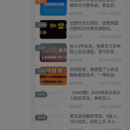
TOP3
做知识付费系统，卖会员，
卖课程，实现日入几百几千
2年前
1.1W+人已阅读
加盟优优云网创，加盟搭建
TOP4
同款知识付费资源网站，实
现长期稳定被动收入~
3年前
9569人已阅读
加入VIP会员，免费学习多种
TOP5
网上创业课程，菜鸟秒变大
神！
3年前
8144人已阅读
全网首发，美团饿了么老店
TOP6
翻新最新技术，一单利润
300-600
2年前
5101人已阅读
（9448期）2024网易云音乐
TOP7
人挂机项目，单机日入
150+，无脑月入5000+
2年前
2166人已阅读
某讯游戏搬砖项目，0投入，
TOP8
可以挂机，轻松上手,月入
3000+上不封顶
2年前
2141人已阅读