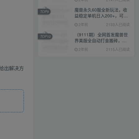
魔兽永久60服全新玩法，收
TOP9
益稳定单机日入200+，可以
多开矩阵操作。
2年前
2133人已阅读
（9111期）全网首发魔兽世
TOP10
界美服全自动打金搬砖，日
入1000+，简单好操作，保
2年前
2115人已阅读
姆级教学
给出解决方