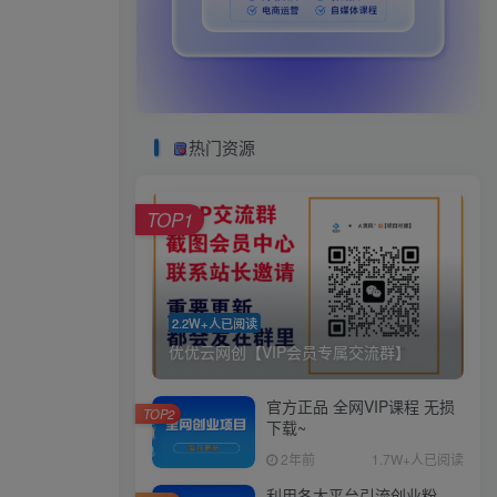
热门资源
TOP1
2.2W+人已阅读
优优云网创【VIP会员专属交流群】
官方正品 全网VIP课程 无损
TOP2
下载~
2年前
1.7W+人已阅读
利用各大平台引流创业粉，