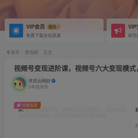
VIP会员
VI
抢先
免费下载全站资源
研究
首页
冒泡网
正文
视频号变现进阶课，视频号六大变现模式
优优云网创
2年前发布
付费阅读