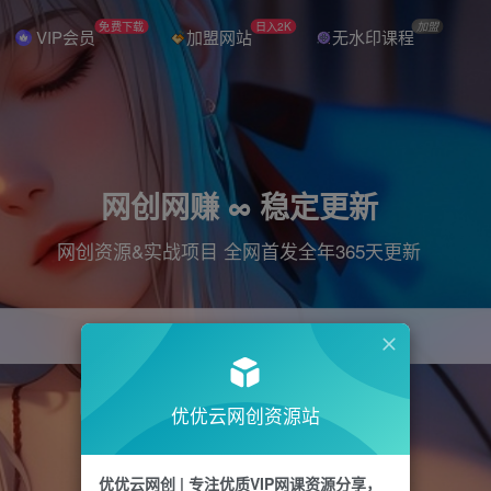
免费下载
日入2K
加盟
VIP会员
加盟网站
无水印课程
网创网赚 ∞ 稳定更新
网创资源&实战项目 全网首发全年365天更新
引流
抖音
直播
电商
剪辑
小红书
优优云网创资源站
优优云网创 | 专注优质VIP网课资源分享，