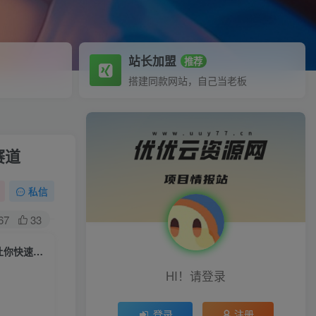
站长加盟
推荐
搭建同款网站，自己当老板
赛道
私信
67
33
视频号变现进阶课，视频号六大变现模式，对平台的各项功能详细讲解，让你快速选择赛道
HI！请登录
登录
注册