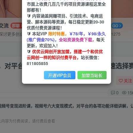
市面上收费几百几千的项目资源课程这里全
部都有！
🔰 内容涵盖网赚项目、引流技术、电商运
营、脚本源码等资源，每日稳定更新20-30
P交流
APP下载
群聊
GO
优质付费资源课程！
🔰 本站VIP
限时特惠，
￥78/年，￥98/永久
探讨更多创业项目路子。
站长V：hu91275
(推广佣金70%)，
全站资源免费下载，
每天
更新，欢迎加入！
🔰
优优云网创开放加盟，搭建一个和优优
云网创一样的知识付费平台，
站长微信：
811805855
，对平台的各项功能详细讲解，让你快速选择
开通VIP会员
加盟当站长
关注
0
15
此内容为付费阅读，请付费后查看