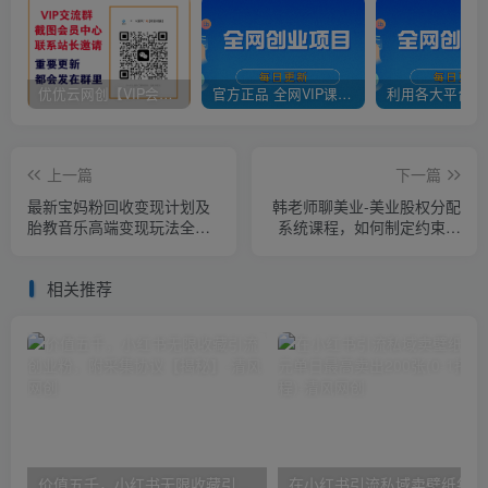
优优云网创【VIP会员专属交流群】
官方正品 全网VIP课程 无损下载~
上一篇
下一篇
最新宝妈粉回收变现计划及
韩老师聊美业-美业股权分配
胎教音乐高端变现玩法全套
系统课程，如何制定约束股
教程！（非老玩法）
东规则+老板占100%的股份
+单店老板占小股份等
相关推荐
价值五千，小红书无限收藏引流创业粉，附采集协议【揭秘】
在小