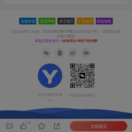
友链申请
-
免责声明
-
关于我们
-
广告合作
-
网站地图
Copyright © 2023 ·
优优云网创赣ICP备2024020227号-1
· 由
优优云网
创
强力驱动.
本站已安全运行:
1639天5小时27分59秒
优优云网创系统
扫码加站长微信
3.0
175
立即购买