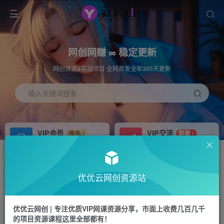
网创网赚 ∞ 稳定更新
网创资源&实战项目 全网首发全年365天更新
输入关键词搜索
VIP会员
VIP交流
抢先
群聊
免费下载全站资源
研究探讨更多创业项目路子。
APP下载
站长加盟
GO
推荐
优优云网创资源站
站长V：hu91275
搭建同款网站，自己当老板
首页
冒泡网
正文
优优云网创 | 专注优质VIP网课资源分享，市面上收费几百几千
的项目资源课程这里全部都有！