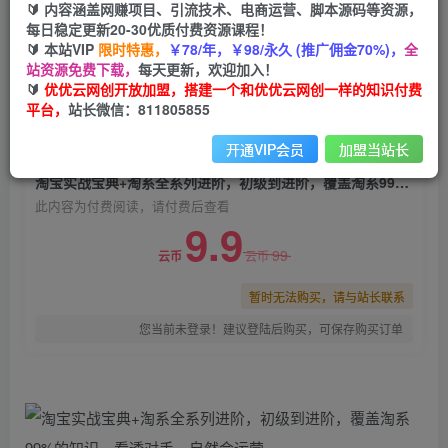
🔰 内容涵盖网赚项目、引流技术、电商运营、脚本源码等资源，
淘宝实战宝典+淘系全系列进阶，初级到进阶，覆
每日稳定更新20-30优质付费资源课程！
盖淘系99%的知识，看透对手，自然会运营
🔰 本站VIP
限时特惠，
￥78/年，￥98/永久 (推广佣金70%)，
全
站资源免费下载，
每天更新，欢迎加入！
优优云网创
关注
私信
🔰
优优云网创开放加盟，搭建一个和优优云网创一样的知识付费
2年前发布
平台，
站长微信：811805855
0
1785
175
开通VIP会员
加盟当站长
付费阅读
淘宝实战宝典+淘系全系列进阶，初级到进阶，覆盖淘系99%的知识，看透对手，自然会运营
此内容为付费阅读，请付费后查看
9.9
99
云币
云币
暂时无法购买，请与站长联系
您当前未登录！建议登陆后购买，可保存购买订单