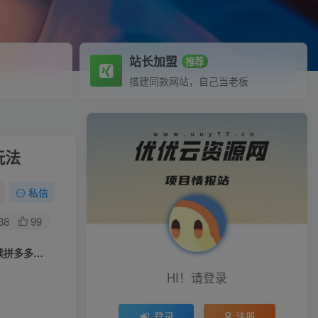
站长加盟
推荐
搭建同款网站，自己当老板
玩法
私信
38
99
拼多多实战宝典“初级到高手”，新手小白必看拼多多课程，带你全方位解读拼多多各种玩法
HI！请登录
登录
注册