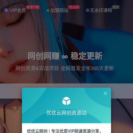
免费下载
日入2K
加盟
VIP会员
加盟网站
无水印课程
网创网赚 ∞ 稳定更新
网创资源&实战项目 全网首发全年365天更新
引流
抖音
直播
电商
剪辑
小红书
优优云网创资源站
优优云网创 | 专注优质VIP网课资源分享，