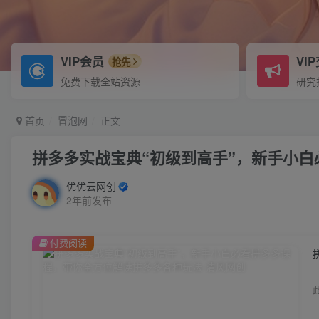
VIP会员
VI
抢先
免费下载全站资源
研究
首页
冒泡网
正文
拼多多实战宝典“初级到高手”，新手小
优优云网创
2年前发布
付费阅读