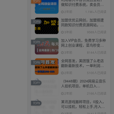
TOP3
做知识付费系统，卖会员，
卖课程，实现日入几百几千
2年前
1.1W+人已阅读
加盟优优云网创，加盟搭建
TOP4
同款知识付费资源网站，实
现长期稳定被动收入~
3年前
9569人已阅读
加入VIP会员，免费学习多种
TOP5
网上创业课程，菜鸟秒变大
神！
3年前
8144人已阅读
全网首发，美团饿了么老店
TOP6
翻新最新技术，一单利润
300-600
2年前
5100人已阅读
（9448期）2024网易云音乐
TOP7
人挂机项目，单机日入
150+，无脑月入5000+
2年前
2166人已阅读
某讯游戏搬砖项目，0投入，
TOP8
可以挂机，轻松上手,月入
3000+上不封顶
2年前
2141人已阅读