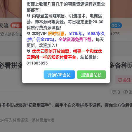
市面上收费几百几千的项目资源课程这里全
部都有！
🔰 内容涵盖网赚项目、引流技术、电商运
营、脚本源码等资源，每日稳定更新20-30
P交流
APP下载
群聊
GO
优质付费资源课程！
🔰 本站VIP
限时特惠，
￥78/年，￥98/永久
探讨更多创业项目路子。
站长V：hu91275
(推广佣金70%)，
全站资源免费下载，
每天
更新，欢迎加入！
🔰
优优云网创开放加盟，搭建一个和优优
云网创一样的知识付费平台，
站长微信：
811805855
白必看拼多多课程，带你全方位解读拼多多各种
开通VIP会员
加盟当站长
关注
0
9
此内容为付费阅读，请付费后查看