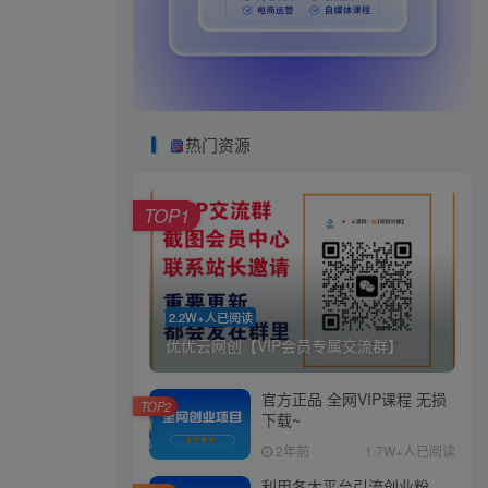
热门资源
TOP1
2.2W+人已阅读
优优云网创【VIP会员专属交流群】
官方正品 全网VIP课程 无损
TOP2
下载~
2年前
1.7W+人已阅读
利用各大平台引流创业粉，