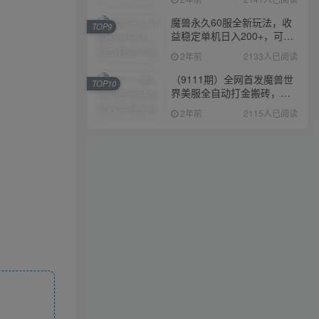
魔兽永久60服全新玩法，收
TOP9
益稳定单机日入200+，可以
多开矩阵操作。
2年前
2133人已阅读
（9111期）全网首发魔兽世
TOP10
界美服全自动打金搬砖，日
入1000+，简单好操作，保
2年前
2115人已阅读
姆级教学