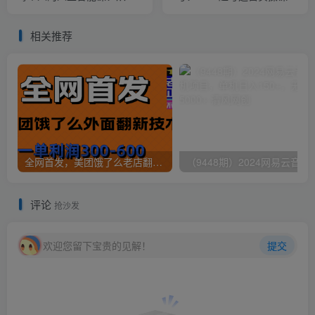
在开始学习AI（5月更新）
实战1小时涨粉10000+玩法
演示
相关推荐
全网首发，美团饿了么老店翻新最新技术，一单利润300-600
（9448期）2024网易云音乐人挂机项
评论
抢沙发
欢迎您留下宝贵的见解！
提交