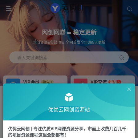
网创网赚 ∞ 稳定更新
网创资源&实战项目 全网首发全年365天更新
输入关键词搜索
VIP会员
VIP交流
抢先
群聊
免费下载全站资源
研究探讨更多创业项目路子。
APP下载
站长加盟
GO
推荐
优优云网创资源站
站长V：hu91275
搭建同款网站，自己当老板
首页
中创网
正文
优优云网创 | 专注优质VIP网课资源分享，市面上收费几百几千
的项目资源课程这里全部都有！