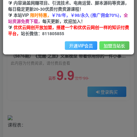
🔰 内容涵盖网赚项目、引流技术、电商运营、脚本源码等资源，
（5876期）《觉醒·之旅》文案模型 带着你用你的
每日稳定更新20-30优质付费资源课程！
一件小事 对自己有意义的短视频文案
🔰 本站VIP
限时特惠，
￥78/年，￥98/永久 (推广佣金70%)，
全
站资源免费下载，
每天更新，欢迎加入！
优优云网创
关注
私信
🔰
优优云网创开放加盟，搭建一个和优优云网创一样的知识付费
2年前发布
平台，
站长微信：811805855
0
793
43
开通VIP会员
加盟当站长
付费阅读
（5876期）《觉醒·之旅》文案模型 带着你用你的一件小事 对自己有意义的短视频文案
此内容为付费阅读，请付费后查看
9.9
99
云币
云币
登录购买
课程表：