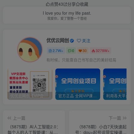
点赞
43
分享
收藏
I love you for my life past.
我爱你，爱了整整一个曾经
优优云网创
关注
2.7W+
0
30
3279W+
有时候，只能靠自己书写自己的美好结局
优优云网创【VIP会员专属交流群】
官方正品 全网VIP课程 无损下载~
上一篇
下一篇
（5875期）AI人工智能2.0：
（5878期）小白7天快速起
每个人的人工智能课：从现
号：dou+起号运营实操课，