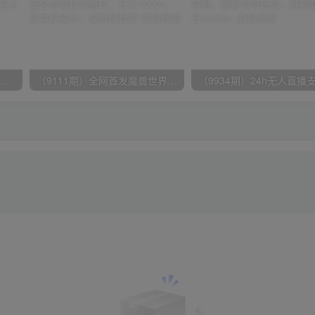
期）2024网易云音乐人挂机项目，单机日入150+，无脑月入5000+
（9111期）全网首发魔兽世界美服全自动打金搬砖，日入1000+，简单好操作，保姆级教学