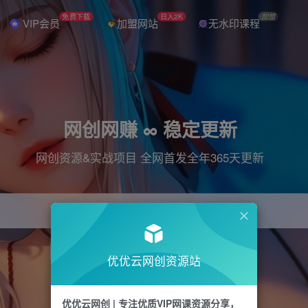
免费下载
日入2K
加盟
VIP会员
加盟网站
无水印课程
网创网赚 ∞ 稳定更新
网创资源&实战项目 全网首发全年365天更新
引流
抖音
直播
电商
剪辑
小红书
优优云网创资源站
优优云网创 | 专注优质VIP网课资源分享，