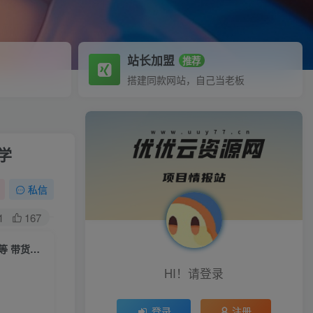
站长加盟
推荐
搭建同款网站，自己当老板
学
私信
1
167
（5887期）2023年主播课 快速教你掌握主播底层逻辑 开场留人 塑品话术等 带货主播必学
HI！请登录
登录
注册