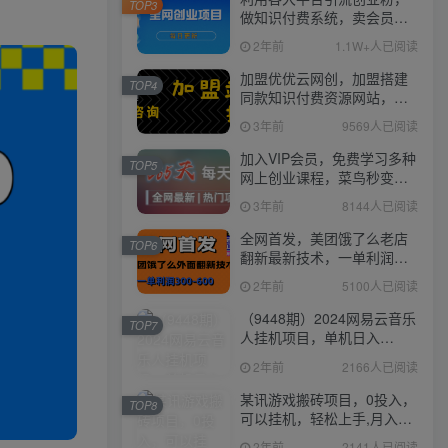
TOP3
做知识付费系统，卖会员，
卖课程，实现日入几百几千
2年前
1.1W+人已阅读
加盟优优云网创，加盟搭建
TOP4
同款知识付费资源网站，实
现长期稳定被动收入~
3年前
9569人已阅读
加入VIP会员，免费学习多种
TOP5
网上创业课程，菜鸟秒变大
神！
3年前
8144人已阅读
全网首发，美团饿了么老店
TOP6
翻新最新技术，一单利润
300-600
2年前
5100人已阅读
（9448期）2024网易云音乐
TOP7
人挂机项目，单机日入
150+，无脑月入5000+
2年前
2166人已阅读
某讯游戏搬砖项目，0投入，
TOP8
可以挂机，轻松上手,月入
3000+上不封顶
2年前
2141人已阅读