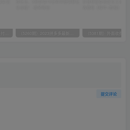
（9934期）24h无人直播支付宝项目，最新带货玩法，纯躺赚实测日入500+
（5260期）2023拼多多最新强付费玩法，3月新课​78分钟详细讲解玩法流程！
提交评论