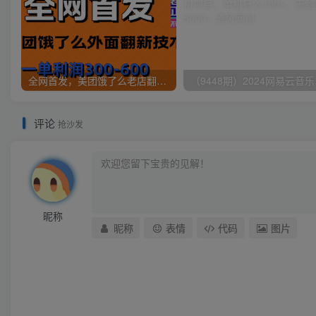
全网首发，美团饿了么老店翻新最新技术，一单利润300-600
（9448
评论
抢沙发
昵称
昵称
表情
代码
图片