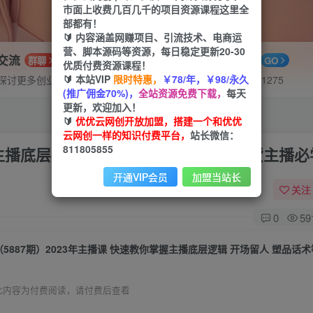
市面上收费几百几千的项目资源课程这里全
部都有！
🔰 内容涵盖网赚项目、引流技术、电商运
营、脚本源码等资源，每日稳定更新20-30
P交流
APP下载
群聊
GO
优质付费资源课程！
🔰 本站VIP
限时特惠，
￥78/年，￥98/永久
探讨更多创业项目路子。
站长V：hu91275
(推广佣金70%)，
全站资源免费下载，
每天
更新，欢迎加入！
🔰
优优云网创开放加盟，搭建一个和优优
云网创一样的知识付费平台，
站长微信：
811805855
握主播底层逻辑 开场留人 塑品话术等 带货主播必
开通VIP会员
加盟当站长
关注
0
59
此内容为付费阅读，请付费后查看