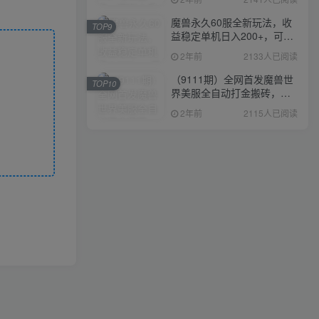
魔兽永久60服全新玩法，收
TOP9
益稳定单机日入200+，可以
多开矩阵操作。
2年前
2133人已阅读
（9111期）全网首发魔兽世
TOP10
界美服全自动打金搬砖，日
入1000+，简单好操作，保
2年前
2115人已阅读
姆级教学