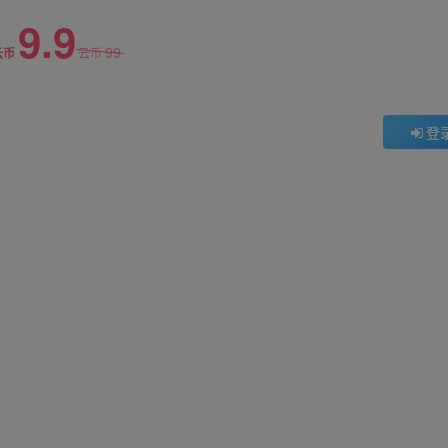
9.9
99
云币
云币
登