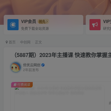
VIP会员
VI
抢先
免费下载全站资源
研究
首页
中创网
正文
（5887期）2023年主播课 快速教你掌
优优云网创
2年前发布
付费阅读