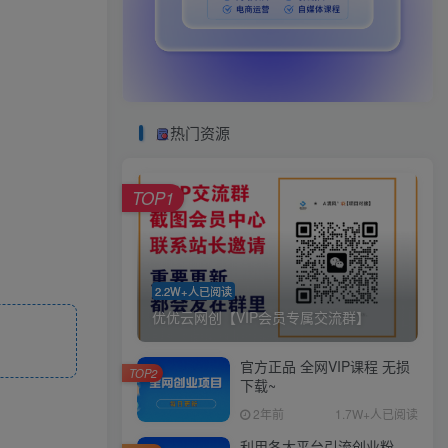
热门资源
TOP1
2.2W+人已阅读
优优云网创【VIP会员专属交流群】
官方正品 全网VIP课程 无损
TOP2
下载~
2年前
1.7W+人已阅读
利用各大平台引流创业粉，