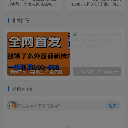
训练营：普通人利用AI赚钱
1000，0粉0元无门槛，暴利
月收益数万元（全套课程+文
玩法，小白可做，拆解教程
档）
相关推荐
全网首发，美团饿了么老店翻新最新技术，一单利润300-600
（9448期）2024网易云音乐人挂机项
评论
抢沙发
欢迎您留下宝贵的见解！
提交