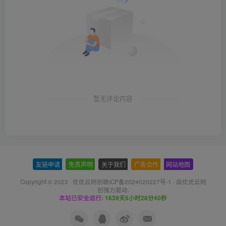
暂无评论内容
友链申请
-
免责声明
-
关于我们
-
广告合作
-
网站地图
Copyright © 2023 ·
优优云网创赣ICP备2024020227号-1
· 由
优优云网
创
强力驱动.
本站已安全运行:
1639天5小时28分41秒