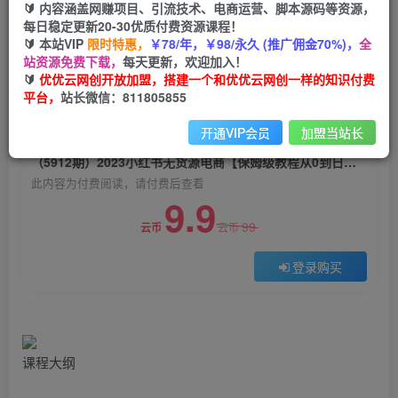
🔰 内容涵盖网赚项目、引流技术、电商运营、脚本源码等资源，
（5912期）2023小红书无货源电商【保姆级教程
每日稳定更新20-30优质付费资源课程！
从0到日入300】爆单3W
🔰 本站VIP
限时特惠，
￥78/年，￥98/永久 (推广佣金70%)，
全
站资源免费下载，
每天更新，欢迎加入！
优优云网创
关注
私信
🔰
优优云网创开放加盟，搭建一个和优优云网创一样的知识付费
2年前发布
平台，
站长微信：811805855
0
973
191
开通VIP会员
加盟当站长
付费阅读
（5912期）2023小红书无货源电商【保姆级教程从0到日入300】爆单3W
此内容为付费阅读，请付费后查看
9.9
99
云币
云币
登录购买
课程大纲