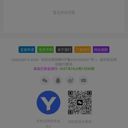
暂无评论内容
友链申请
-
免责声明
-
关于我们
-
广告合作
-
网站地图
Copyright © 2023 ·
优优云网创赣ICP备2024020227号-1
· 由
优优云网
创
强力驱动.
本站已安全运行:
1637天16小时1分37秒
优优云网创系统
扫码加站长微信
3.0