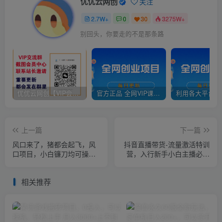
优优云网创
关注
2.7W+
0
30
3275W+
别回头，你要走的不是那条路
优优云网创【VIP会员专属交流群】
官方正品 全网VIP课程 无损下载~
上一篇
下一篇
风口来了，猪都会起飞，风
抖音直播带货-流量激活特训
口项目，小白镰刀均可操
营，入行新手小白主播必学
作，红包封面项目
（21节课+资料）
相关推荐