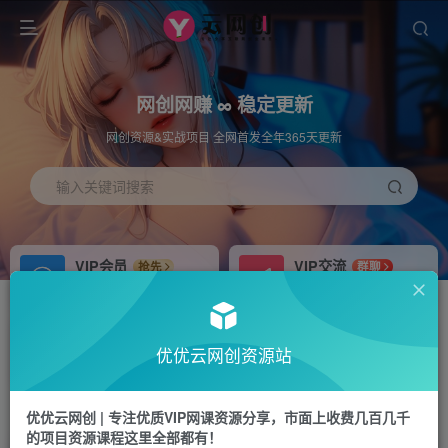
网创网赚 ∞ 稳定更新
网创资源&实战项目 全网首发全年365天更新
输入关键词搜索
VIP会员
VIP交流
抢先
群聊
免费下载全站资源
研究探讨更多创业项目路子。
APP下载
站长加盟
GO
推荐
优优云网创资源站
站长V：hu91275
搭建同款网站，自己当老板
首页
福源网
正文
优优云网创 | 专注优质VIP网课资源分享，市面上收费几百几千
的项目资源课程这里全部都有！