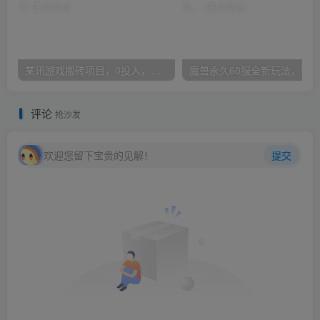
某讯游戏搬砖项目，0投入，可以挂机，轻松上手,月入3000+上不封顶
评论
抢沙发
欢迎您留下宝贵的见解！
提交