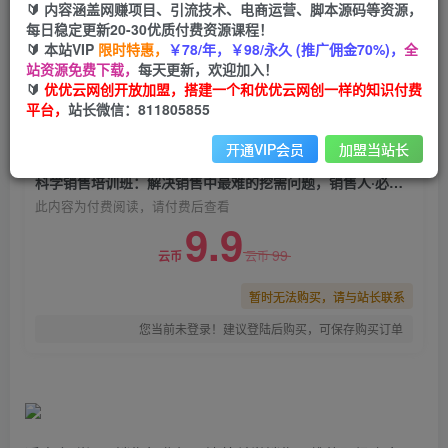
🔰 内容涵盖网赚项目、引流技术、电商运营、脚本源码等资源，
科学销售培训班：解决销售中最难的挖需问题，销
每日稳定更新20-30优质付费资源课程！
售人·必学课程（11节课）
🔰 本站VIP
限时特惠，
￥78/年，￥98/永久 (推广佣金70%)，
全
站资源免费下载，
每天更新，欢迎加入！
优优云网创
关注
私信
🔰
优优云网创开放加盟，搭建一个和优优云网创一样的知识付费
2年前发布
平台，
站长微信：811805855
0
1917
169
开通VIP会员
加盟当站长
付费阅读
科学销售培训班：解决销售中最难的挖需问题，销售人·必学课程（11节课）
此内容为付费阅读，请付费后查看
9.9
99
云币
云币
暂时无法购买，请与站长联系
您当前未登录！建议登陆后购买，可保存购买订单