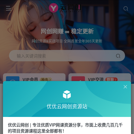
网创网赚 ∞ 稳定更新
网创资源&实战项目 全网首发全年365天更新
输入关键词搜索
VIP会员
VIP交流
抢先
群聊
免费下载全站资源
研究探讨更多创业项目路子。
APP下载
站长加盟
GO
推荐
优优云网创资源站
站长V：hu91275
搭建同款网站，自己当老板
首页
福源网
正文
优优云网创 | 专注优质VIP网课资源分享，市面上收费几百几千
的项目资源课程这里全部都有！