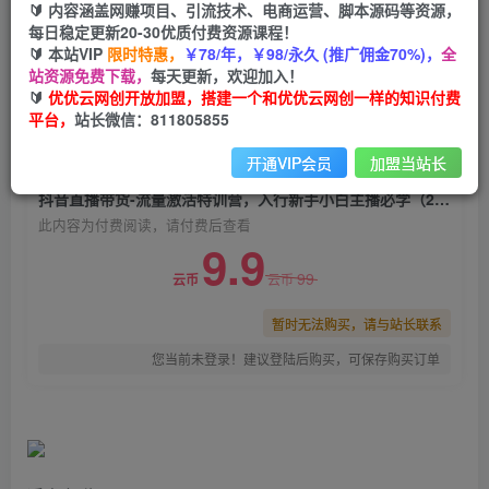
🔰 内容涵盖网赚项目、引流技术、电商运营、脚本源码等资源，
抖音直播带货-流量激活特训营，入行新手小白主
每日稳定更新20-30优质付费资源课程！
播必学（21节课+资料）
🔰 本站VIP
限时特惠，
￥78/年，￥98/永久 (推广佣金70%)，
全
站资源免费下载，
每天更新，欢迎加入！
优优云网创
关注
私信
🔰
优优云网创开放加盟，搭建一个和优优云网创一样的知识付费
2年前发布
平台，
站长微信：811805855
0
1677
96
开通VIP会员
加盟当站长
付费阅读
抖音直播带货-流量激活特训营，入行新手小白主播必学（21节课+资料）
此内容为付费阅读，请付费后查看
9.9
99
云币
云币
暂时无法购买，请与站长联系
您当前未登录！建议登陆后购买，可保存购买订单