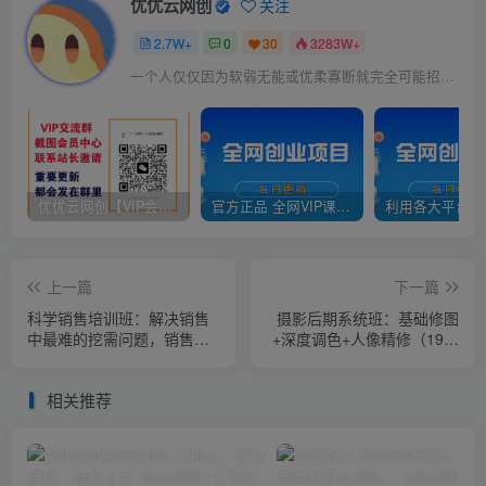
优优云网创
关注
2.7W+
0
30
3283W+
一个人仅仅因为软弱无能或优柔寡断就完全可能招致痛苦
优优云网创【VIP会员专属交流群】
官方正品 全网VIP课程 无损下载~
上一篇
下一篇
科学销售培训班：解决销售
摄影后期系统班：基础修图
中最难的挖需问题，销售人·
+深度调色+人像精修（19节
必学课程（11节课）
课）
相关推荐