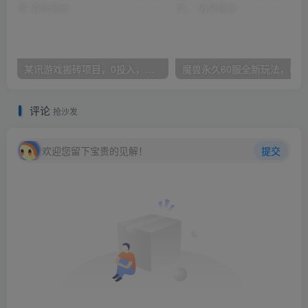
某讯游戏搬砖项目，0投入，可以挂机，轻松上手,月入3000+上不封顶
评论
抢沙发
欢迎您留下宝贵的见解！
提交