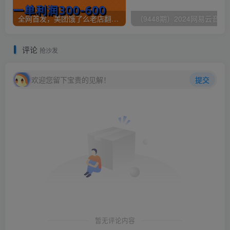
全网首发，美团饿了么老店翻新最新技术，一单利润300-600
（9448期）2024网易云音乐人挂机项
评论
抢沙发
欢迎您留下宝贵的见解！
提交
暂无评论内容