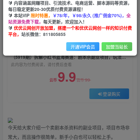
🔰 内容涵盖网赚项目、引流技术、电商运营、脚本源码等资源，
（5919期）拆解小红书蓝海赛道：剧本杀副业项
每日稳定更新20-30优质付费资源课程！
目，玩法思路一条龙分享给你【1节视频】
🔰 本站VIP
限时特惠，
￥78/年，￥98/永久 (推广佣金70%)，
全
站资源免费下载，
每天更新，欢迎加入！
优优云网创
关注
私信
🔰
优优云网创开放加盟，搭建一个和优优云网创一样的知识付费
2年前发布
平台，
站长微信：811805855
0
1826
184
开通VIP会员
加盟当站长
付费阅读
（5919期）拆解小红书蓝海赛道：剧本杀副业项目，玩法思路一条龙分享给你【1节视频】
此内容为付费阅读，请付费后查看
9.9
99
云币
云币
登录购买
今天给大家介绍一个卖剧本杀资料的副业项目，项目市场非
常大，而且操作很简单，新手小白也可以轻松上手。