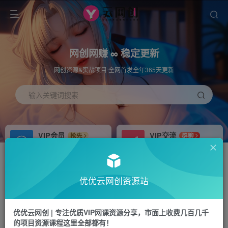
网创网赚 ∞ 稳定更新
网创资源&实战项目 全网首发全年365天更新
输入关键词搜索
VIP会员
VIP交流
抢先
群聊
免费下载全站资源
研究探讨更多创业项目路子。
APP下载
站长加盟
GO
推荐
优优云网创资源站
站长V：hu91275
搭建同款网站，自己当老板
首页
中创网
正文
优优云网创 | 专注优质VIP网课资源分享，市面上收费几百几千
的项目资源课程这里全部都有！