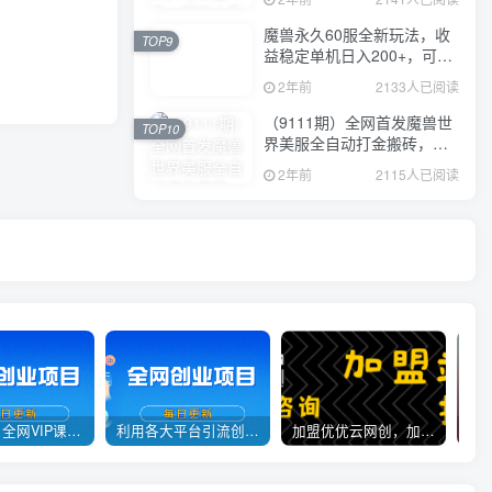
魔兽永久60服全新玩法，收
TOP9
益稳定单机日入200+，可以
多开矩阵操作。
2年前
2133人已阅读
（9111期）全网首发魔兽世
TOP10
界美服全自动打金搬砖，日
入1000+，简单好操作，保
2年前
2115人已阅读
姆级教学
官方正品 全网VIP课程 无损下载~
利用各大平台引流创业粉，做知识付费系统，卖会员，卖课程，实现日入几百几千
加盟优优云网创，加盟搭建同款知识付费资源网站，实现长期稳定被动收入~