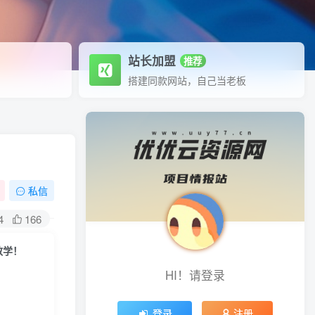
站长加盟
推荐
搭建同款网站，自己当老板
私信
4
166
教学！
HI！请登录
登录
注册