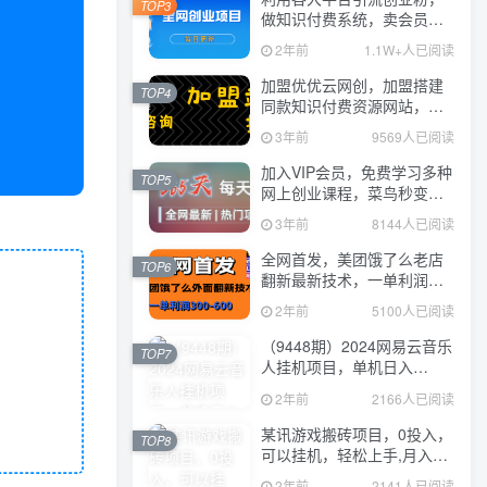
TOP3
做知识付费系统，卖会员，
卖课程，实现日入几百几千
2年前
1.1W+人已阅读
加盟优优云网创，加盟搭建
TOP4
同款知识付费资源网站，实
现长期稳定被动收入~
3年前
9569人已阅读
加入VIP会员，免费学习多种
TOP5
网上创业课程，菜鸟秒变大
神！
3年前
8144人已阅读
全网首发，美团饿了么老店
TOP6
翻新最新技术，一单利润
300-600
2年前
5100人已阅读
（9448期）2024网易云音乐
TOP7
人挂机项目，单机日入
150+，无脑月入5000+
2年前
2166人已阅读
某讯游戏搬砖项目，0投入，
TOP8
可以挂机，轻松上手,月入
3000+上不封顶
2年前
2141人已阅读