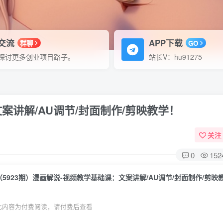
P交流
APP下载
群聊
GO
探讨更多创业项目路子。
站长V：hu91275
案讲解/AU调节/封面制作/剪映教学！
关注
0
152
（5923期）漫画解说-视频教学基础课：文案讲解/AU调节/封面制作/剪映
此内容为付费阅读，请付费后查看