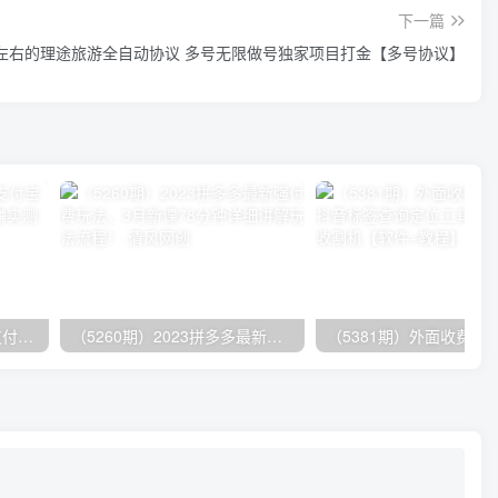
下一篇
0+左右的理途旅游全自动协议 多号无限做号独家项目打金【多号协议】
（9934期）24h无人直播支付宝项目，最新带货玩法，纯躺赚实测日入500+
（5260期）2023拼多多最新强付费玩法，3月新课​78分钟详细讲解玩法流程！