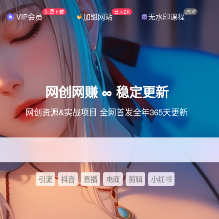
免费下载
日入2K
加盟
VIP会员
加盟网站
无水印课程
网创网赚 ∞ 稳定更新
网创资源&实战项目 全网首发全年365天更新
引流
抖音
直播
电商
剪辑
小红书