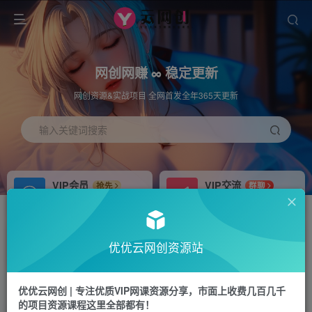
网创网赚 ∞ 稳定更新
网创资源&实战项目 全网首发全年365天更新
输入关键词搜索
VIP会员
VIP交流
抢先
群聊
免费下载全站资源
研究探讨更多创业项目路子。
APP下载
站长加盟
GO
推荐
优优云网创资源站
站长V：hu91275
搭建同款网站，自己当老板
首页
冒泡网
正文
优优云网创 | 专注优质VIP网课资源分享，市面上收费几百几千
的项目资源课程这里全部都有！