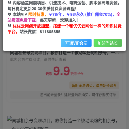
🔰 内容涵盖网赚项目、引流技术、电商运营、脚本源码等资源，
同城相亲号变现项目，教你打造一个被动吸粉的相
每日稳定更新20-30优质付费资源课程！
亲号，一个人30天纯利润5万
🔰 本站VIP
限时特惠，
￥78/年，￥98/永久 (推广佣金70%)，
全
站资源免费下载，
每天更新，欢迎加入！
优优云网创
关注
私信
🔰
优优云网创开放加盟，搭建一个和优优云网创一样的知识付费
2年前发布
平台，
站长微信：811805855
0
1109
181
开通VIP会员
加盟当站长
付费阅读
同城相亲号变现项目，教你打造一个被动吸粉的相亲号，一个人30天纯利润5万
此内容为付费阅读，请付费后查看
9.9
99
云币
云币
暂时无法购买，请与站长联系
您当前未登录！建议登陆后购买，可保存购买订单