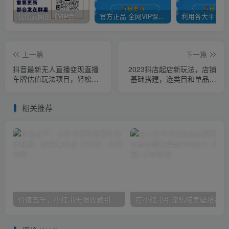
优优云网创【VIP会员专属交流群】
官方正品 全网VIP课程 无损下载~
上一篇
下一篇
抖音最新无人直播变现直播
2023抖店起店新玩法，店铺
车牌估值玩法项目，轻松日
基础搭建，选类目和单品的
赚几百+【详细玩法教程】
方法，单品打造模式，起店
后的维护方法
相关推荐
价值五千，小红书无限收藏引流创业粉，附采集协议【揭秘】
在小