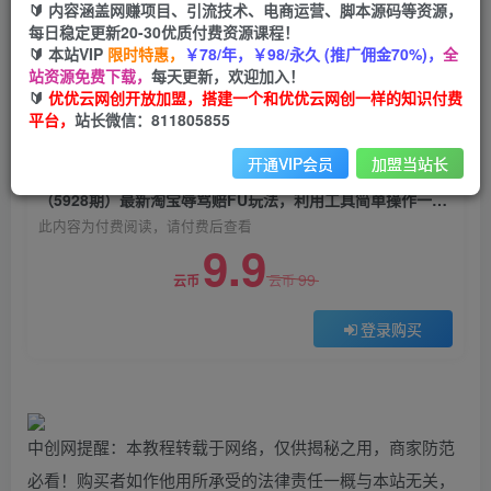
🔰 内容涵盖网赚项目、引流技术、电商运营、脚本源码等资源，
（5928期）最新淘宝辱骂赔FU玩法，利用工具简
每日稳定更新20-30优质付费资源课程！
单操作一单赔FU300元【仅揭秘】
🔰 本站VIP
限时特惠，
￥78/年，￥98/永久 (推广佣金70%)，
全
站资源免费下载，
每天更新，欢迎加入！
优优云网创
关注
私信
🔰
优优云网创开放加盟，搭建一个和优优云网创一样的知识付费
2年前发布
平台，
站长微信：811805855
0
1850
90
开通VIP会员
加盟当站长
付费阅读
（5928期）最新淘宝辱骂赔FU玩法，利用工具简单操作一单赔FU300元【仅揭秘】
此内容为付费阅读，请付费后查看
9.9
99
云币
云币
登录购买
中创网提醒：本教程转载于网络，仅供揭秘之用，商家防范
必看！购买者如作他用所承受的法律责任一概与本站无关，