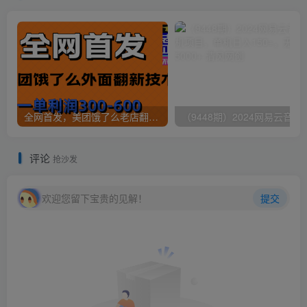
全网首发，美团饿了么老店翻新最新技术，一单利润300-600
（9448期）2024网易云音乐人挂机项
评论
抢沙发
欢迎您留下宝贵的见解！
提交