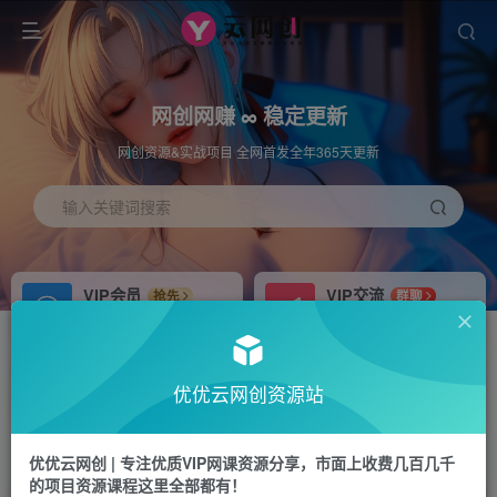
网创网赚 ∞ 稳定更新
网创资源&实战项目 全网首发全年365天更新
输入关键词搜索
VIP会员
VIP交流
抢先
群聊
免费下载全站资源
研究探讨更多创业项目路子。
APP下载
站长加盟
GO
推荐
优优云网创资源站
站长V：hu91275
搭建同款网站，自己当老板
首页
中创网
正文
优优云网创 | 专注优质VIP网课资源分享，市面上收费几百几千
的项目资源课程这里全部都有！