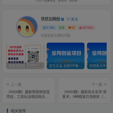
人生一定要有爱，有快乐，有梦想
优优云网创
关注
2.7W+
0
30
3279W+
年轻就是无限的可能
优优云网创【VIP会员专属交流群】
官方正品 全网VIP课程 无损下载~
上一篇
下一篇
（5929期）最新短视频变现
（5930期）最新风水玄学-获
项目，工具玩法情侣姓氏昵
客术，9种精准引流绝技（专
称，非常的简单暴力【详细
题课）
教程】
相关推荐