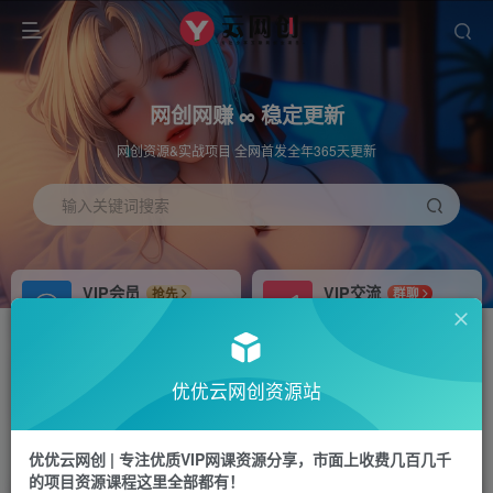
网创网赚 ∞ 稳定更新
网创资源&实战项目 全网首发全年365天更新
输入关键词搜索
VIP会员
VIP交流
抢先
群聊
免费下载全站资源
研究探讨更多创业项目路子。
APP下载
站长加盟
GO
推荐
优优云网创资源站
站长V：hu91275
搭建同款网站，自己当老板
首页
中创网
正文
优优云网创 | 专注优质VIP网课资源分享，市面上收费几百几千
的项目资源课程这里全部都有！