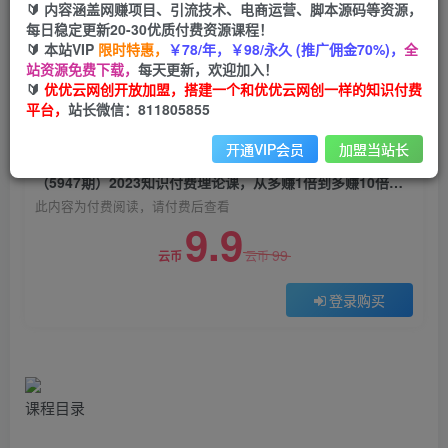
🔰 内容涵盖网赚项目、引流技术、电商运营、脚本源码等资源，
（5947期）2023知识付费理论课，从多赚1倍到多
每日稳定更新20-30优质付费资源课程！
赚10倍（10节视频课）
🔰 本站VIP
限时特惠，
￥78/年，￥98/永久 (推广佣金70%)，
全
站资源免费下载，
每天更新，欢迎加入！
优优云网创
关注
私信
🔰
优优云网创开放加盟，搭建一个和优优云网创一样的知识付费
2年前发布
平台，
站长微信：811805855
0
1035
87
开通VIP会员
加盟当站长
付费阅读
（5947期）2023知识付费理论课，从多赚1倍到多赚10倍（10节视频课）
此内容为付费阅读，请付费后查看
9.9
99
云币
云币
登录购买
课程目录