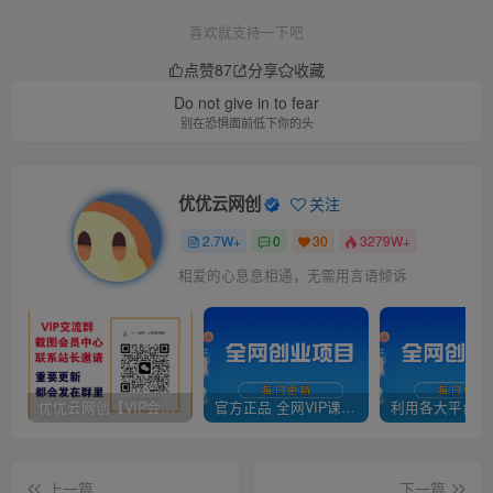
喜欢就支持一下吧
点赞
87
分享
收藏
Do not give in to fear
别在恐惧面前低下你的头
优优云网创
关注
2.7W+
0
30
3279W+
相爱的心息息相通，无需用言语倾诉
优优云网创【VIP会员专属交流群】
官方正品 全网VIP课程 无损下载~
上一篇
下一篇