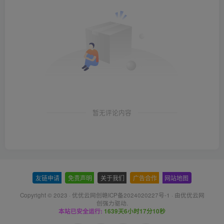
暂无评论内容
友链申请
-
免责声明
-
关于我们
-
广告合作
-
网站地图
Copyright © 2023 ·
优优云网创赣ICP备2024020227号-1
· 由
优优云网
创
强力驱动.
本站已安全运行:
1639天6小时17分11秒