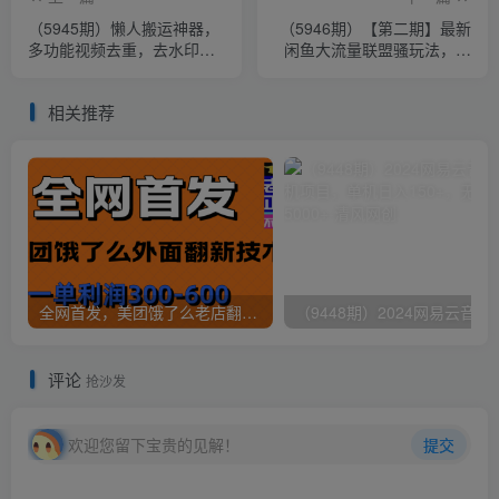
（5945期）懒人搬运神器，
（5946期）【第二期】最新
多功能视频去重，去水印软
闲鱼大流量联盟骚玩法，单
件手机版app
日引流200+，稳定日入
1000+
相关推荐
全网首发，美团饿了么老店翻新最新技术，一单利润300-600
（9448期）2024网易云音乐人挂机项
评论
抢沙发
欢迎您留下宝贵的见解！
提交