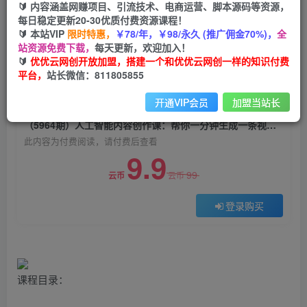
🔰 内容涵盖网赚项目、引流技术、电商运营、脚本源码等资源，
（5964期）人工智能内容创作课：帮你一分钟生
每日稳定更新20-30优质付费资源课程！
成一条视频，一键生成爆款文案（7节课）
🔰 本站VIP
限时特惠，
￥78/年，￥98/永久 (推广佣金70%)，
全
站资源免费下载，
每天更新，欢迎加入！
优优云网创
关注
私信
🔰
优优云网创开放加盟，搭建一个和优优云网创一样的知识付费
2年前发布
平台，
站长微信：811805855
0
1232
100
开通VIP会员
加盟当站长
付费阅读
（5964期）人工智能内容创作课：帮你一分钟生成一条视频，一键生成爆款文案（7节课）
此内容为付费阅读，请付费后查看
9.9
99
云币
云币
登录购买
课程目录：