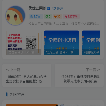
优优云网创
关注
2.7W+
0
30
3279W+
没有人可以回到过去从头再来，但是每个人都可以从今天开始，创造一个全新的结局
优优云网创【VIP会员专属交流群】
官方正品 全网VIP课程 无损下载~
上一篇
下一篇
（5962期）男人的暴力合法
（5965期）重装项目电脑系
生意实操项目巨细版：仅一
统零元成本长期可扩展项
部手机月入3w（附赠学员工
目：一天可收益500
具箱）
相关推荐