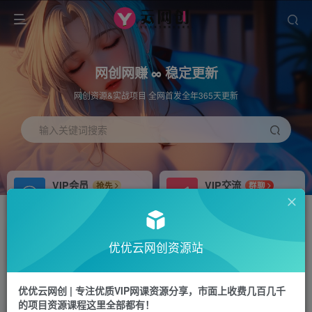
网创网赚 ∞ 稳定更新
网创资源&实战项目 全网首发全年365天更新
输入关键词搜索
VIP会员
VIP交流
抢先
群聊
免费下载全站资源
研究探讨更多创业项目路子。
APP下载
站长加盟
GO
推荐
优优云网创资源站
站长V：hu91275
搭建同款网站，自己当老板
首页
中创网
正文
优优云网创 | 专注优质VIP网课资源分享，市面上收费几百几千
的项目资源课程这里全部都有！