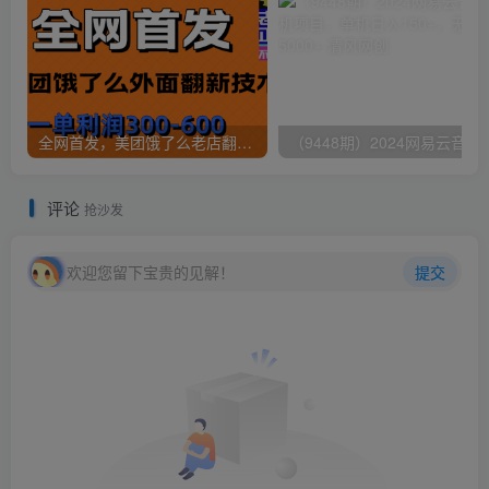
全网首发，美团饿了么老店翻新最新技术，一单利润300-600
（9448期）2024网易云音乐人挂机项
评论
抢沙发
欢迎您留下宝贵的见解！
提交