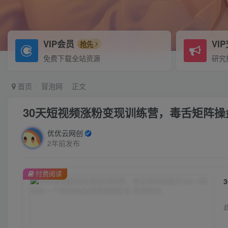
VIP会员
VI
抢先
免费下载全站资源
研究
首页
冒泡网
正文
30天短视频涨粉变现训练营，毒舌矩阵操
优优云网创
2年前发布
付费阅读