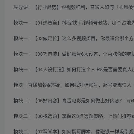
先导课：【行业趋势】短视频红利，普通人如何「乘风破浪
模块一：【01选赛道】抖音/快手/视频号/B站，哪个占地先
模块一：【02做定位】这么多视频类目，你最适合哪个方向
模块一：【03巧包装】做好账号6大设置，让喜欢你的老铁
模块一：【04人设打造】如何打造个人IP&是否需要真人出
模块一直播加餐&答疑：如何找对标账号，起号变现快人一步
模块二：【05好内容】毒舌电影是如何做出好内容？.mp
模块二：【06找选题】掌握这3点选题策略，上热门推荐so e
模块二：【07写脚本】如何撰写脚本，像磁铁一样吸引观看