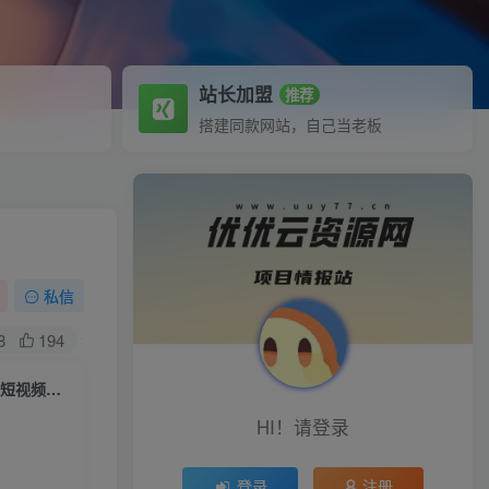
站长加盟
推荐
搭建同款网站，自己当老板
私信
8
194
30天短视频涨粉变现训练营，毒舌矩阵操盘手从0-1教你做一个持续吸金的短视频账号
HI！请登录
登录
注册