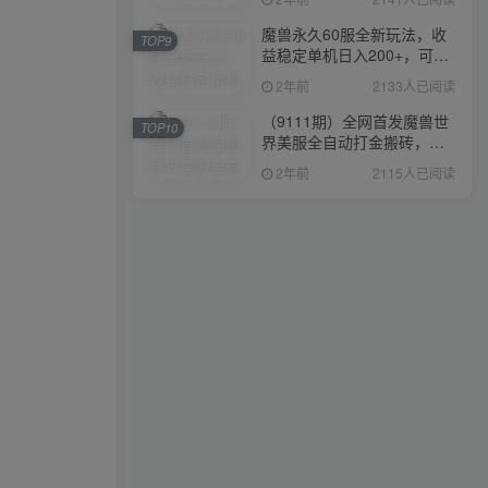
魔兽永久60服全新玩法，收
TOP9
益稳定单机日入200+，可以
多开矩阵操作。
2年前
2133人已阅读
（9111期）全网首发魔兽世
TOP10
界美服全自动打金搬砖，日
入1000+，简单好操作，保
2年前
2115人已阅读
姆级教学