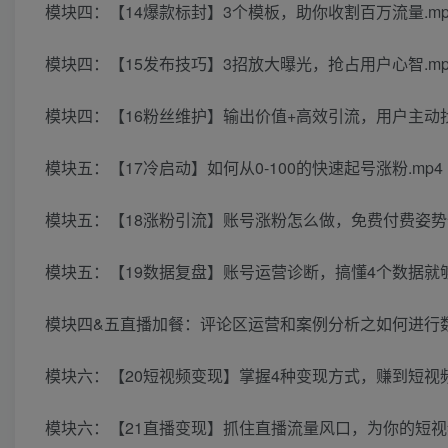
模块四：【14爆款标封】3个模板，助你收割百万流量.mp
模块四：【15发布技巧】3招放大曝光，抢占用户心智.mp
模块四：【16粉丝维护】输出价值+高效引流，用户主动找
模块五：【17冷启动】如何从0-100的快速起号涨粉.mp4
模块五：【18涨粉引流】账号涨粉怎么做，免费付费姿势全
模块五：【19数据复盘】账号运营诊断，搞懂4个数据就够
模块四&五直播加餐：评论区运营和案例分析之如何进行数
模块六：【20短视频变现】掌握4种变现方式，赚到短视频
模块六：【21直播变现】抓住直播流量风口，为你的短视频