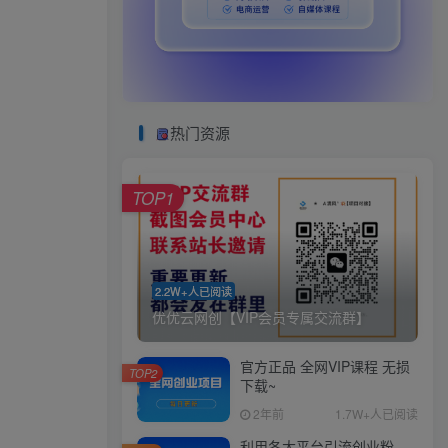
热门资源
TOP1
2.2W+人已阅读
优优云网创【VIP会员专属交流群】
官方正品 全网VIP课程 无损
TOP2
下载~
2年前
1.7W+人已阅读
利用各大平台引流创业粉，