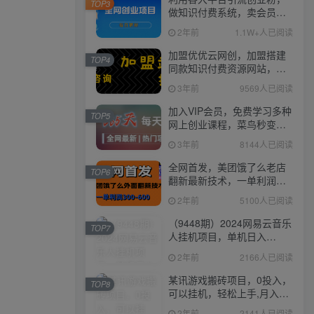
TOP3
做知识付费系统，卖会员，
卖课程，实现日入几百几千
2年前
1.1W+人已阅读
加盟优优云网创，加盟搭建
TOP4
同款知识付费资源网站，实
现长期稳定被动收入~
3年前
9569人已阅读
加入VIP会员，免费学习多种
TOP5
网上创业课程，菜鸟秒变大
神！
3年前
8144人已阅读
全网首发，美团饿了么老店
TOP6
翻新最新技术，一单利润
300-600
2年前
5100人已阅读
（9448期）2024网易云音乐
TOP7
人挂机项目，单机日入
150+，无脑月入5000+
2年前
2166人已阅读
某讯游戏搬砖项目，0投入，
TOP8
可以挂机，轻松上手,月入
3000+上不封顶
2年前
2141人已阅读