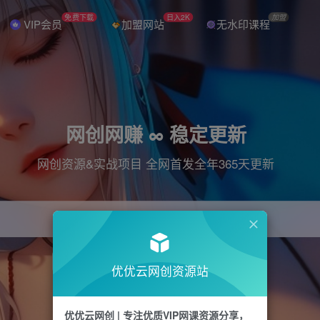
免费下载
日入2K
加盟
VIP会员
加盟网站
无水印课程
网创网赚 ∞ 稳定更新
网创资源&实战项目 全网首发全年365天更新
引流
抖音
直播
电商
剪辑
小红书
优优云网创资源站
优优云网创 | 专注优质VIP网课资源分享，