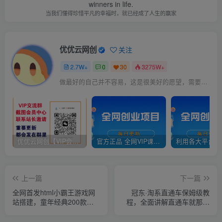
winners in life.
当我们懂得珍惜平凡的幸福时，就已经成了人生的赢家
优优云网创
关注
2.7W+
0
30
3275W+
做最好的自己并不容易，这是很美好的愿望，需要耐心、坚持和毅力
优优云网创【VIP会员专属交流群】
官方正品 全网VIP课程 无损下载~
上一篇
下一篇
全网首发html小霸王游戏网
冠东·淘系直通车保姆级教
站搭建，童年经典200款游
程，全面讲解直通车就那么
戏【源码+教程】
简单