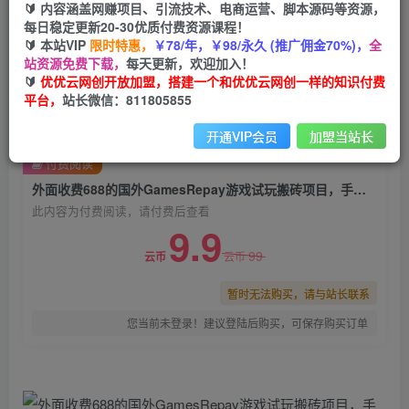
🔰 内容涵盖网赚项目、引流技术、电商运营、脚本源码等资源，
外面收费688的国外GamesRepay游戏试玩搬砖项
每日稳定更新20-30优质付费资源课程！
目，手动玩游戏，一个月收入八九千【详细玩法教
🔰 本站VIP
限时特惠，
￥78/年，￥98/永久 (推广佣金70%)，
全
程】
站资源免费下载，
每天更新，欢迎加入！
🔰
优优云网创开放加盟，搭建一个和优优云网创一样的知识付费
优优云网创
平台，
站长微信：811805855
关注
私信
2年前发布
开通VIP会员
加盟当站长
0
1050
188
付费阅读
外面收费688的国外GamesRepay游戏试玩搬砖项目，手动玩游戏，一个月收入八九千【详细玩法教程】
此内容为付费阅读，请付费后查看
9.9
99
云币
云币
暂时无法购买，请与站长联系
您当前未登录！建议登陆后购买，可保存购买订单