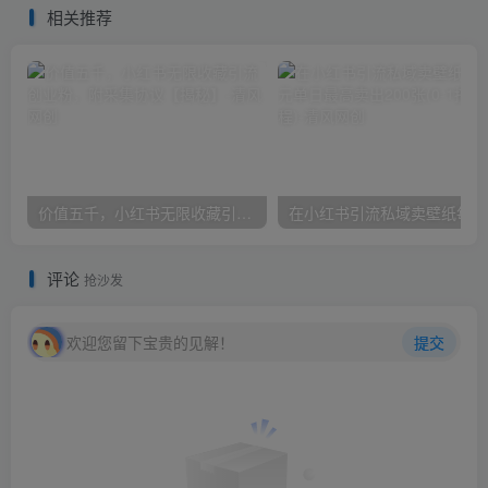
相关推荐
价值五千，小红书无限收藏引流创业粉，附采集协议【揭秘】
在小
评论
抢沙发
欢迎您留下宝贵的见解！
提交