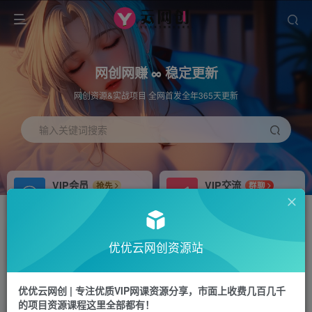
网创网赚 ∞ 稳定更新
网创资源&实战项目 全网首发全年365天更新
输入关键词搜索
VIP会员
VIP交流
抢先
群聊
免费下载全站资源
研究探讨更多创业项目路子。
APP下载
站长加盟
GO
推荐
优优云网创资源站
站长V：hu91275
搭建同款网站，自己当老板
首页
冒泡网
正文
优优云网创 | 专注优质VIP网课资源分享，市面上收费几百几千
的项目资源课程这里全部都有！