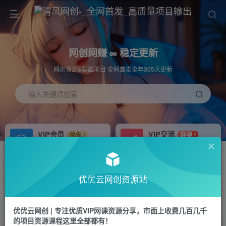
网创网赚 ∞ 稳定更新
网创资源&实战项目 全网首发全年365天更新
输入关键词搜索
VIP会员
VIP交流
抢先
群聊
免费下载全站资源
研究探讨更多创业项目路子。
APP下载
站长加盟
GO
推荐
优优云网创资源站
站长V：hu91275
搭建同款网站，自己当老板
首页
冒泡网
正文
优优云网创 | 专注优质VIP网课资源分享，市面上收费几百几千
的项目资源课程这里全部都有！