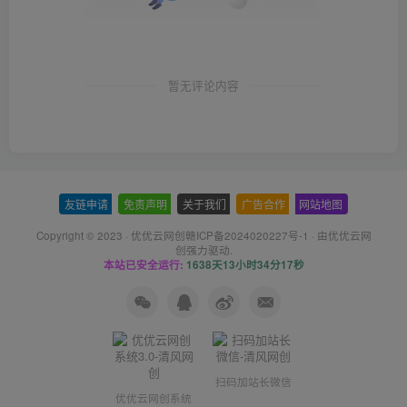
暂无评论内容
友链申请
-
免责声明
-
关于我们
-
广告合作
-
网站地图
Copyright © 2023 ·
优优云网创赣ICP备2024020227号-1
· 由
优优云网
创
强力驱动.
本站已安全运行:
1638天13小时34分18秒
扫码加站长微信
优优云网创系统
3.0