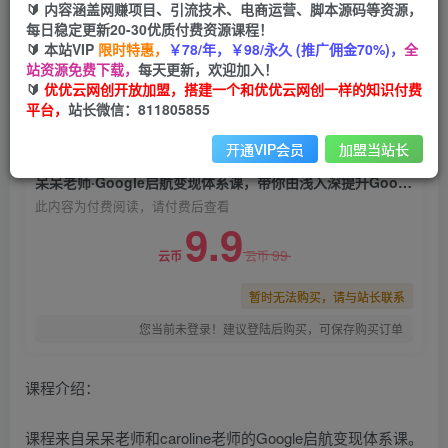
🔰 内容涵盖网赚项目、引流技术、电商运营、脚本源码等资源，
呆呆老师·Google启航变现体系课，带你由浅入深
每日稳定更新20-30优质付费资源课程！
提升Google运营和广告优化技能
🔰 本站VIP
限时特惠，
￥78/年，￥98/永久 (推广佣金70%)，
全
站资源免费下载，
每天更新，欢迎加入！
优优云网创
关注
私信
🔰
优优云网创开放加盟，搭建一个和优优云网创一样的知识付费
2年前发布
平台，
站长微信：811805855
0
1821
151
开通VIP会员
加盟当站长
付费阅读
呆呆老师·Google启航变现体系课，带你由浅入深提升Google运营和广告优化技能
此内容为付费阅读，请付费后查看
9.9
99
云币
云币
暂时无法购买，请与站长联系
您当前未登录！建议登陆后购买，可保存购买订单
课程介绍：
课程来自呆呆老师和caroline老师的Google启航变现体系课。