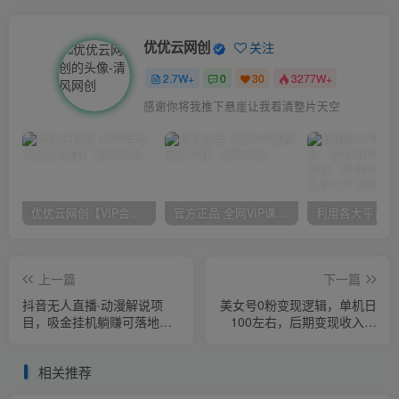
优优云网创
关注
2.7W+
0
30
3277W+
上天只会安排的快乐的结局。如果不快乐，说明还不是最后结局
优优云网创【VIP会员专属交流群】
官方正品 全网VIP课程 无损下载~
上一篇
下一篇
抖音无人直播·动漫解说项
美女号0粉变现逻辑，单机日
目，吸金挂机躺赚可落地实
100左右，后期变现收入翻
操【工具+素材+教程】
倍无止境
相关推荐