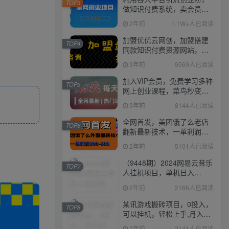
TOP3
做知识付费系统，卖会员，
卖课程，实现日入几百几千
2年前
1.1W+人已阅读
加盟优优云网创，加盟搭建
TOP4
同款知识付费资源网站，实
现长期稳定被动收入~
3年前
9569人已阅读
加入VIP会员，免费学习多种
TOP5
网上创业课程，菜鸟秒变大
神！
3年前
8144人已阅读
全网首发，美团饿了么老店
TOP6
翻新最新技术，一单利润
300-600
2年前
5101人已阅读
（9448期）2024网易云音乐
TOP7
人挂机项目，单机日入
150+，无脑月入5000+
2年前
2166人已阅读
某讯游戏搬砖项目，0投入，
TOP8
可以挂机，轻松上手,月入
3000+上不封顶
2年前
2141人已阅读