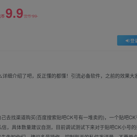
9.9
99
云币
云币
登
怎么详细介绍了吧，反正懂的都懂！引流必备软件，之前的效果大
己去找渠道购买(百度搜索贴吧CK号有一堆卖的)，一个贴吧C
条私信，具体数量建议自测，目前调试测试下来对于贴吧CK小号
事先告知你们，建议多号操作，控制每天的私信发送量，不要单个