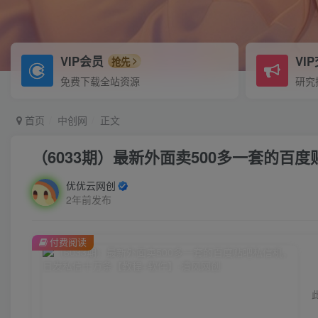
VIP会员
VI
抢先
免费下载全站资源
研究
首页
中创网
正文
（6033期）最新外面卖500多一套的百
优优云网创
2年前发布
付费阅读