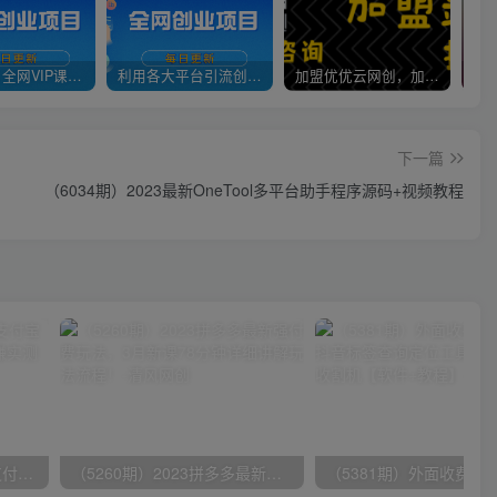
官方正品 全网VIP课程 无损下载~
利用各大平台引流创业粉，做知识付费系统，卖会员，卖课程，实现日入几百几千
加盟优优云网创，加盟搭建同款知识付费资源网站，实现长期稳定被动收入~
下一篇
（6034期）2023最新OneTool多平台助手程序源码+视频教程
（9934期）24h无人直播支付宝项目，最新带货玩法，纯躺赚实测日入500+
（5260期）2023拼多多最新强付费玩法，3月新课​78分钟详细讲解玩法流程！