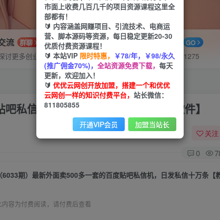
市面上收费几百几千的项目资源课程这里全
部都有！
🔰 内容涵盖网赚项目、引流技术、电商运
营、脚本源码等资源，每日稳定更新20-30
P交流
APP下载
群聊
GO
优质付费资源课程！
🔰 本站VIP
限时特惠，
￥78/年，￥98/永久
探讨更多创业项目路子。
站长V：hu91275
(推广佣金70%)，
全站资源免费下载，
每天
更新，欢迎加入！
🔰
优优云网创开放加盟，搭建一个和优优
云网创一样的知识付费平台，
站长微信：
811805855
度贴吧私信机，日发私信十万条【教程+软件】
开通VIP会员
加盟当站长
关注
0
7
此内容为付费阅读，请付费后查看