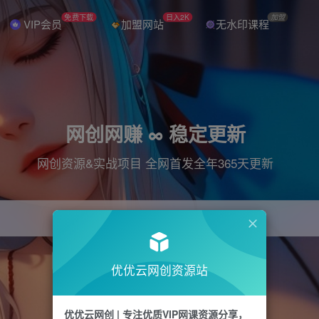
免费下载
日入2K
加盟
VIP会员
加盟网站
无水印课程
网创网赚 ∞ 稳定更新
网创资源&实战项目 全网首发全年365天更新
引流
抖音
直播
电商
剪辑
小红书
优优云网创资源站
优优云网创 | 专注优质VIP网课资源分享，