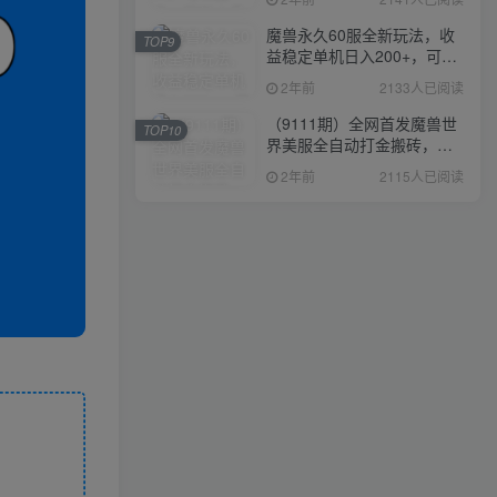
魔兽永久60服全新玩法，收
TOP9
益稳定单机日入200+，可以
多开矩阵操作。
2年前
2133人已阅读
（9111期）全网首发魔兽世
TOP10
界美服全自动打金搬砖，日
入1000+，简单好操作，保
2年前
2115人已阅读
姆级教学