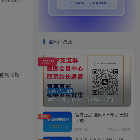
热门资源
TOP1
号能够长期
2.2W+人已阅读
优优云网创【VIP会员专属交流群】
官方正品 全网VIP课程 无损
TOP2
下载~
2年前
1.7W+人已阅读
利用各大平台引流创业粉，