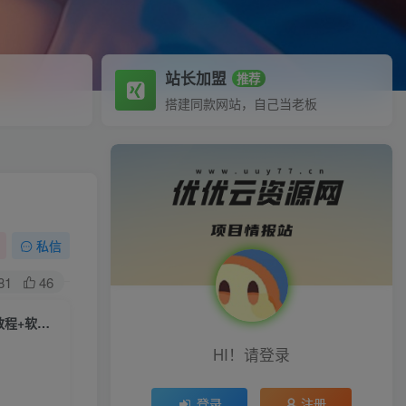
站长加盟
推荐
搭建同款网站，自己当老板
私信
81
46
（6033期）最新外面卖500多一套的百度贴吧私信机，日发私信十万条【教程+软件】
HI！请登录
登录
注册