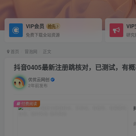
VIP会员
VI
抢先
免费下载全站资源
研究
首页
冒泡网
正文
抖音0405最新注册跳核对，​已测试，
优优云网创
2年前发布
付费阅读