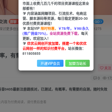
市面上收费几百几千的项目资源课程这里全
部都有！
🔰 内容涵盖网赚项目、引流技术、电商运
营、脚本源码等资源，每日稳定更新20-30
P交流
APP下载
群聊
GO
优质付费资源课程！
🔰 本站VIP
限时特惠，
￥78/年，￥98/永久
探讨更多创业项目路子。
站长V：hu91275
(推广佣金70%)，
全站资源免费下载，
每天
更新，欢迎加入！
🔰
优优云网创开放加盟，搭建一个和优优
云网创一样的知识付费平台，
站长微信：
811805855
有概率，有需要的自测，随时失效
开通VIP会员
加盟当站长
关注
0
17
抖音0405最新注册跳核对，​已测试，有概率，有需要的自测，随时失效
此内容为付费阅读，请付费后查看