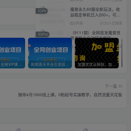
魔兽永久60服全新玩法，收
TOP9
益稳定单机日入200+，可以
多开矩阵操作。
2年前
2133人已阅读
（9111期）全网首发魔兽世
TOP10
界美服全自动打金搬砖，日
入1000+，简单好操作，保
2年前
2115人已阅读
姆级教学
官方正品 全网VIP课程 无损下载~
利用各大平台引流创业粉，做知识付费系统，卖会员，卖课程，实现日入几百几千
加盟优优云网创，加盟搭建同款知识付费资源网站，实现长期稳定被动收入~
下一篇
猴帝4月1600线上课，0粉起号实操教学，自然流量天花板