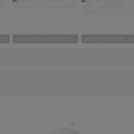
在小红书引流私域卖壁纸每张29元单日最高卖出200张(0-1搭建教程)
快手美女组合收益拼图引流，创业粉玩法，单日引流50+