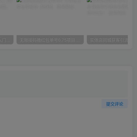
唐宇老师·短视频剪辑（从入门到精通），全面掌握剪辑各种功能，轻而易简剪出大片
无限接码撸红包单号0.75项目无偿分享给你【揭秘】
提交评论