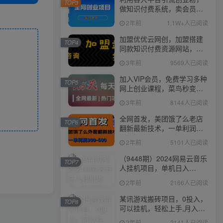
TOP3
做知识付费系统，卖会员，
卖课程，实现日入几百几千
2年前
1.1W+人已阅读
加盟优优云网创，加盟搭建
TOP4
同款知识付费资源网站，实
现长期稳定被动收入~
3年前
9569人已阅读
加入VIP会员，免费学习多种
TOP5
网上创业课程，菜鸟秒变大
神！
3年前
8144人已阅读
全网首发，美团饿了么老店
TOP6
翻新最新技术，一单利润
300-600
2年前
5101人已阅读
（9448期）2024网易云音乐
TOP7
人挂机项目，单机日入
150+，无脑月入5000+
2年前
2166人已阅读
某讯游戏搬砖项目，0投入，
TOP8
可以挂机，轻松上手,月入
3000+上不封顶
2年前
2141人已阅读