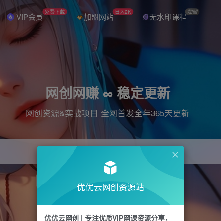
免费下载
日入2K
加盟
VIP会员
加盟网站
无水印课程
网创网赚 ∞ 稳定更新
网创资源&实战项目 全网首发全年365天更新
引流
抖音
直播
电商
剪辑
小红书
优优云网创资源站
优优云网创 | 专注优质VIP网课资源分享，