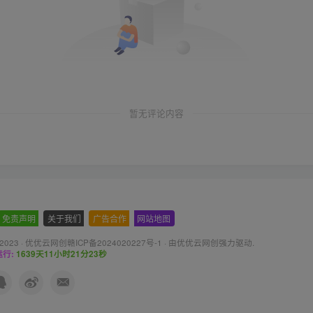
暂无评论内容
免责声明
-
关于我们
-
广告合作
-
网站地图
 2023 ·
优优云网创赣ICP备2024020227号-1
· 由
优优云网创
强力驱动.
行:
1639天11小时21分25秒