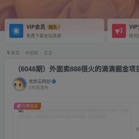
VIP会员
VI
抢先
免费下载全站资源
研究
首页
中创网
正文
（6048期）外面卖888很火的滴滴掘金项
优优云网创
2年前发布
付费阅读