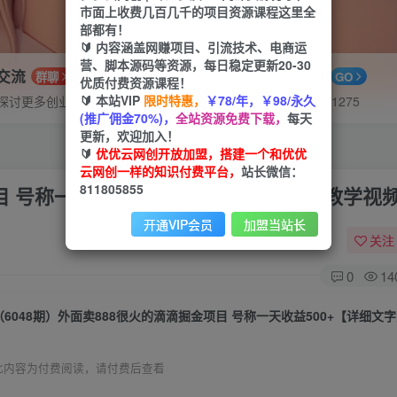
市面上收费几百几千的项目资源课程这里全
部都有！
🔰 内容涵盖网赚项目、引流技术、电商运
营、脚本源码等资源，每日稳定更新20-30
P交流
APP下载
群聊
GO
优质付费资源课程！
🔰 本站VIP
限时特惠，
￥78/年，￥98/永久
探讨更多创业项目路子。
站长V：hu91275
(推广佣金70%)，
全站资源免费下载，
每天
更新，欢迎加入！
🔰
优优云网创开放加盟，搭建一个和优优
云网创一样的知识付费平台，
站长微信：
811805855
目 号称一天收益500+【详细文字步骤+教学视
开通VIP会员
加盟当站长
关注
0
14
此内容为付费阅读，请付费后查看