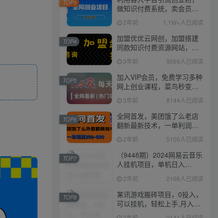
TOP3
做知识付费系统，卖会员，
卖课程，实现日入几百几千
2年前
1.1W+人已阅读
加盟优优云网创，加盟搭建
TOP4
同款知识付费资源网站，实
现长期稳定被动收入~
3年前
9569人已阅读
加入VIP会员，免费学习多种
TOP5
网上创业课程，菜鸟秒变大
神！
3年前
8144人已阅读
全网首发，美团饿了么老店
TOP6
翻新最新技术，一单利润
300-600
2年前
5100人已阅读
（9448期）2024网易云音乐
TOP7
人挂机项目，单机日入
150+，无脑月入5000+
2年前
2166人已阅读
某讯游戏搬砖项目，0投入，
TOP8
可以挂机，轻松上手,月入
3000+上不封顶
2年前
2141人已阅读