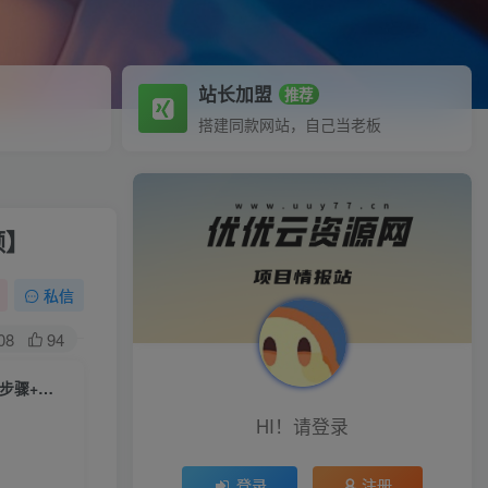
站长加盟
推荐
搭建同款网站，自己当老板
频】
私信
08
94
（6048期）外面卖888很火的滴滴掘金项目 号称一天收益500+【详细文字步骤+教学视频】
HI！请登录
登录
注册