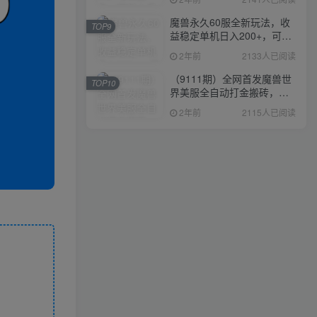
魔兽永久60服全新玩法，收
TOP9
益稳定单机日入200+，可以
多开矩阵操作。
2年前
2133人已阅读
（9111期）全网首发魔兽世
TOP10
界美服全自动打金搬砖，日
入1000+，简单好操作，保
2年前
2115人已阅读
姆级教学