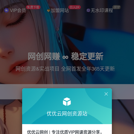
免费下载
日入2K
加盟
VIP会员
加盟网站
无水印课程
网创网赚 ∞ 稳定更新
网创资源&实战项目 全网首发全年365天更新
引流
抖音
直播
电商
剪辑
小红书
优优云网创资源站
优优云网创 | 专注优质VIP网课资源分享，