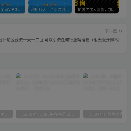
官方正品 全网VIP课程 无损下载~
利用各大平台引流创业粉，做知识付费系统，卖会员，卖课程，实现日入几百几千
加盟优优云网创，加盟搭建同款知识付费资源网站，实现长期稳定被动收入~
下一篇
抖音评论区截流一天一二百 可以引流任何行业精准粉（附无限开脚本）
（9934期）24h无人直播支付宝项目，最新带货玩法，纯躺赚实测日入500+
（5260期）2023拼多多最新强付费玩法，3月新课​78分钟详细讲解玩法流程！