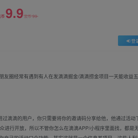
9.9
99
云币
云币
登
朋友圈经常有遇到有人在发滴滴掘金/滴滴捞金项目一天能收益
没用过滴滴的用户，你只需要将你的邀请码分享给他，他通过活动
众进行开放，所以不管你怎么在滴滴APP/小程序里面找，都是
你自己的活动口令功能。其实这就是一个信息差项目，这些人利