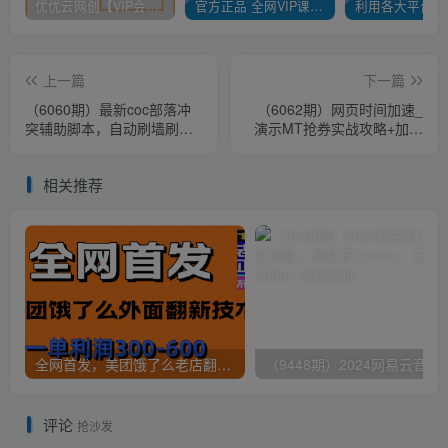
优优云网创【VIP会员专属交流群】
官方正品 全网VIP课程 无损下载~
上一篇
下一篇
（6060期）最新coc部落冲
（6062期）网页时间加速_
突辅助脚本，自动刷墙刷资
演示MT抢券实战攻略+加速
源捐兵布阵宝石【永久脚本
脚本
+教程】
相关推荐
全网首发，美团饿了么老店翻新最新技术，一单利润300-600
（9448期）2024网易云音乐人挂机项
评论
抢沙发