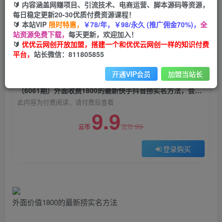
🔰 内容涵盖网赚项目、引流技术、电商运营、脚本源码等资源，
（6061期）外面收费1800的最新快手抖音捞实名
每日稳定更新20-30优质付费资源课程！
方法，会员自测【随时失效】
🔰 本站VIP
限时特惠，
￥78/年，￥98/永久 (推广佣金70%)，
全
站资源免费下载，
每天更新，欢迎加入！
优优云网创
关注
私信
🔰
优优云网创开放加盟，搭建一个和优优云网创一样的知识付费
2年前发布
平台，
站长微信：811805855
0
1368
51
开通VIP会员
加盟当站长
付费阅读
（6061期）外面收费1800的最新快手抖音捞实名方法，会员自测【随时失效】
此内容为付费阅读，请付费后查看
9.9
99
云币
云币
登录购买
外面价值1800的最新捞实名方法