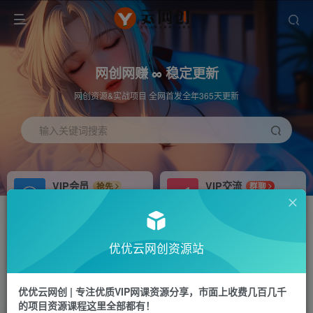
网创网赚 ∞ 稳定更新
网创资源&实战项目 全网首发全年365天更新
输入关键词搜索
VIP会员
VIP交流
抢先
群聊
免费下载全站资源
研究探讨更多创业项目路子。
APP下载
站长加盟
GO
推荐
优优云网创资源站
站长V：hu91275
搭建同款网站，自己当老板
首页
中创网
正文
优优云网创 | 专注优质VIP网课资源分享，市面上收费几百几千
的项目资源课程这里全部都有！